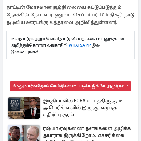
நாட்டின் மோசமான சூழ்நிலையை கட்டுப்படுத்தும்
நோக்கில் நேபாள ராணுவம் செப்டம்பர் 10ம் திகதி நாடு
தழுவிய ஊரடங்கு உத்தரவை அறிவித்துள்ளனர்.
உள்நாட்டு மற்றும் வெளிநாட்டு செய்திகளை உடனுக்குடன்
அறிந்துக்கொள்ள லங்காசிறி
WHATSAPP
இல்
இணையுங்கள்.
மேலும் சர்வதேசம் செய்திகளைப் படிக்க இங்கே அழுத்தவும்
இந்தியாவில் FCRA சட்டத்திருத்தம்:
அமெரிக்காவில் இருந்து எழுந்த
எதிர்ப்பு குரல்
ரஷ்யா ஏவுகணை தளங்களை அழிக்க
தயாராக இருக்கிறோம்: எச்சரிக்கை