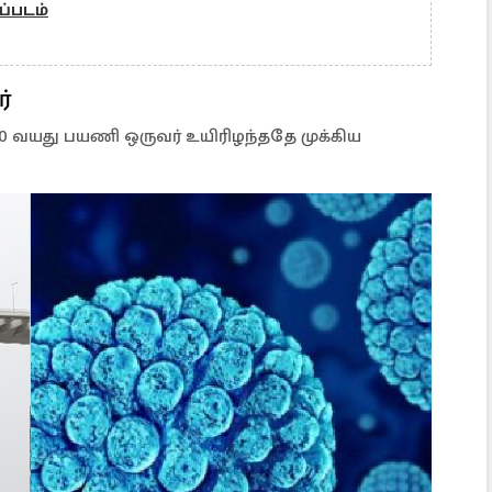
ப்படம்
்
 வயது பயணி ஒருவர் உயிரிழந்ததே முக்கிய