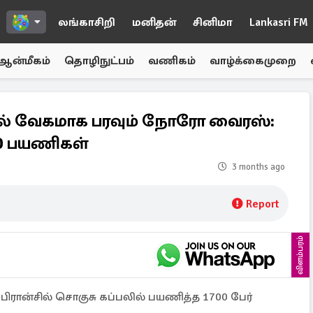
லங்காசிறி
மனிதன்
சினிமா
Lankasri FM
ஆன்மீகம்
தொழிநுட்பம்
வணிகம்
வாழ்க்கைமுறை
லில் வேகமாக பரவும் நோரோ வைரஸ்:
00 பயணிகள்
3 months ago
Report
விளம்பரம்
ரான்சில் சொகுசு கப்பலில் பயணித்த 1700 பேர்