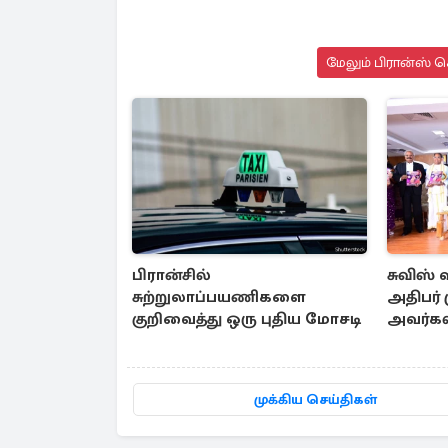
மேலும் பிரான்ஸ் ச
பிரான்சில்
சுவிஸ்
சுற்றுலாப்பயணிகளை
அதிபர்
குறிவைத்து ஒரு புதிய மோசடி
அவர்களி
மலேசியா
பயண அ
முக்கிய செய்திகள்