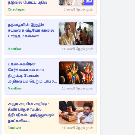
நடுவில் போட்ட பதிவு
Cineulagam
3 மணி நேரம் முன்
தந்தையின் இறுதிச்
சடங்கை வீடியோ காலில்
பார்த்த மகள்கள்!
Manithan
11 மணி நேரம் முன்
புதன்–சுக்கிரன்
சேர்க்கையால் லாப
திருஷ்டி யோகம்:
அதிர்ஷ்டம் பெறும் டாப் 3
ராசிகள்!
Manithan
13 மணி நேரம் முன்
அநுர அரசின் அதிரடி -
தீவிர பாதுகாப்பில்
நீதிபதிகள்- அடுத்துவரும்
நாட்களில்
அம்பலமாகவுள்ள ரகசியம்
Tamilwin
11 மணி நேரம் முன்