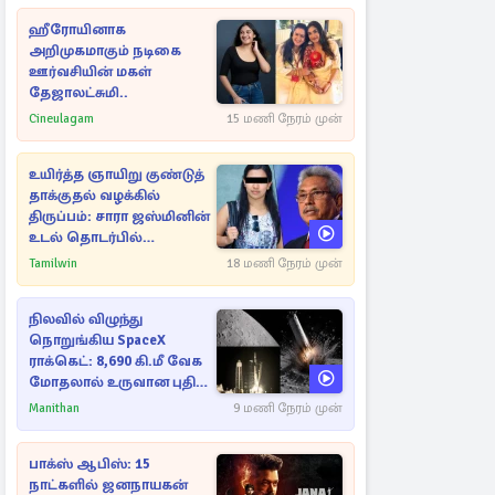
ஹீரோயினாக
அறிமுகமாகும் நடிகை
ஊர்வசியின் மகள்
தேஜாலட்சுமி..
Cineulagam
15 மணி நேரம் முன்
உயிர்த்த ஞாயிறு குண்டுத்
தாக்குதல் வழக்கில்
திருப்பம்: சாரா ஜஸ்மினின்
உடல் தொடர்பில்
நீதிமன்றத்தில் வெளியான
Tamilwin
18 மணி நேரம் முன்
அதிர்ச்சி தகவல்
நிலவில் விழுந்து
நொறுங்கிய SpaceX
ராக்கெட்: 8,690 கி.மீ வேக
மோதலால் உருவான புதிய
பள்ளம்!
Manithan
9 மணி நேரம் முன்
பாக்ஸ் ஆபிஸ்: 15
நாட்களில் ஜனநாயகன்