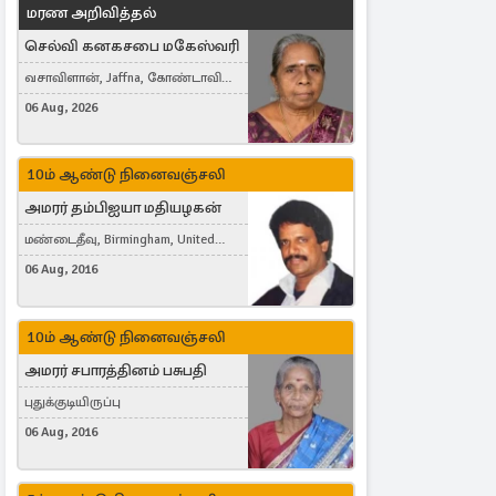
மரண அறிவித்தல்
செல்வி கனகசபை மகேஸ்வரி
வசாவிளான், Jaffna, கோண்டாவில்
கிழக்கு
06 Aug, 2026
10ம் ஆண்டு நினைவஞ்சலி
அமரர் தம்பிஐயா மதியழகன்
மண்டைதீவு, Birmingham, United
Kingdom
06 Aug, 2016
10ம் ஆண்டு நினைவஞ்சலி
அமரர் சபாரத்தினம் பசுபதி
புதுக்குடியிருப்பு
06 Aug, 2016