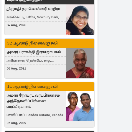
திருமதி ஞானேஸ்வரி வஜிரா
வல்வெட்டி, Jaffna, Newbury Park,
United Kingdom
04 Aug, 2026
5ம் ஆண்டு நினைவஞ்சலி
அமரர் பராசக்தி இராசநாயகம்
அரியாலை, தெல்லிப்பழை,
Montreal, Canada
06 Aug, 2021
1ம் ஆண்டு நினைவஞ்சலி
அமரர் றோபர்ட் வரப்பிரகாசம்
அந்தோனிப்பிள்ளை
வரப்பிரகாசம்
மானிப்பாய், London Ontario, Canada
07 Aug, 2025