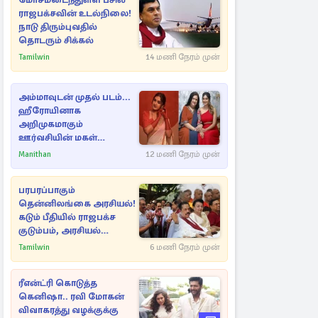
மோசமடைந்துள்ள பசில்
ராஜபக்சவின் உடல்நிலை!
நாடு திரும்புவதில்
தொடரும் சிக்கல்
Tamilwin
14 மணி நேரம் முன்
அம்மாவுடன் முதல் படம்...
ஹீரோயினாக
அறிமுகமாகும்
ஊர்வசியின் மகள்
தேஜலட்சுமி!
Manithan
12 மணி நேரம் முன்
பரபரப்பாகும்
தென்னிலங்கை அரசியல்!
கடும் பீதியில் ராஜபக்ச
குடும்பம், அரசியல்
நட்புகள்
Tamilwin
6 மணி நேரம் முன்
ரீஎன்ட்ரி கொடுத்த
கெனிஷா.. ரவி மோகன்
விவாகரத்து வழக்குக்கு