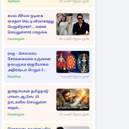
Tamilwin
21 மணி நேரம் முன்
கயல் சீரியல் நடிகை
சைத்ரா ரெட்டி விவாகரத்து
பெறுகிறாரா?... என்ன
செய்துள்ளார் பாருங்க
Cineulagam
16 மணி நேரம் முன்
ராகு - செவ்வாய்
சேர்க்கையால் உருவான
நவபஞ்சம ராஜயோகம்:
அதிர்ஷ்டம் பெறும் 3
ராசிகள்!
Manithan
4 மணி நேரம் முன்
ஜனநாயகன் தமிழ்நாடு
பாக்ஸ் ஆபிஸ்: 15
நாட்களில் செய்துள்ள
வசூல்..
Cineulagam
13 மணி நேரம் முன்