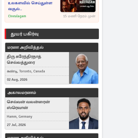
உலகளவில் செய்துள்ள
வசூல்..
Cineulagam
15 மணி நேரம் முன்
துயர் பகிர்வு
மரண அறிவித்தல்
திரு சுரேந்திரநாத்
செல்லத்துரை
கண்டி, Toronto, Canada
02 Aug, 2026
அகாலமரணம்
செல்வன் வலன்ரைன்
ஸ்ரெவான்
Hamm, Germany
27 Jul, 2026
மரண அறிவித்தல்