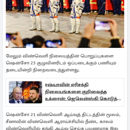
மேலும் விண்வெளி நிலையத்தின் பொறுப்புகளை
ஷென்சோ 23 குழுவினரிடம் ஒப்படைக்கும் பணியும்
தடையின்றி நிறைவடைந்துள்ளது.
ரஷ்யாவின் எரிசக்தி
நிலையங்களை குறிவைத்த
உக்ரைன்: ஜெலென்ஸ்கி கொடுத்த
உத்தரவு
ஷென்சோ 21 விண்வெளி ஆய்வுத் திட்டத்தின் மூலம்,
சீனாவின் விண்வெளி ஆராய்ச்சியில் நீண்ட காலம்
விண்வெளியில் தங்கி ஆய்வு செய்த பயணமாக இது