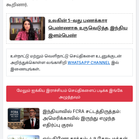
கூறினார்.
உலகின் 5-வது பணக்கார
பெண்ணாக உருவெடுத்த இந்திய
இளம்பெண்
உள்நாட்டு மற்றும் வெளிநாட்டு செய்திகளை உடனுக்குடன்
அறிந்துக்கொள்ள லங்காசிறி
WHATSAPP CHANNEL
இல்
இணையுங்கள்.
மேலும் ஐக்கிய இராச்சியம் செய்திகளைப் படிக்க இங்கே
அழுத்தவும்
இந்தியாவில் FCRA சட்டத்திருத்தம்:
அமெரிக்காவில் இருந்து எழுந்த
எதிர்ப்பு குரல்
எல்-நினோ தாக்கம்: 4.9 கோடி மக்கள்