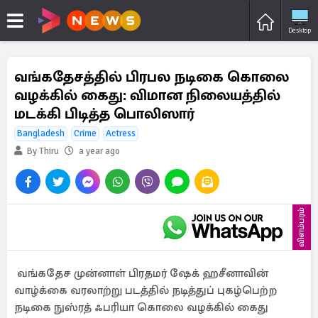
Desktop
வங்கதேசத்தில் பிரபல நடிகை கொலை
வழக்கில் கைது: விமான நிலையத்தில்
மடக்கி பிடித்த பொலிஸார்
Bangladesh
Crime
Actress
By Thiru
a year ago
விளம்பரம்
வங்கதேச முன்னாள் பிரதமர் ஷேக் ஹசீனாவின்
வாழ்க்கை வரலாற்று படத்தில் நடித்துப் புகழ்பெற்ற
நடிகை நுஸ்ரத் ஃபரியா கொலை வழக்கில் கைது