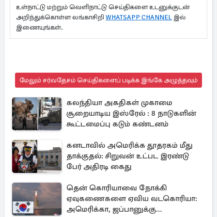
உள்நாட்டு மற்றும் வெளிநாட்டு செய்திகளை உடனுக்குடன்
அறிந்துக்கொள்ள லங்காசிறி
WHATSAPP CHANNEL
இல்
இணையுங்கள்.
மேலும் சர்வதேசம் செய்திகளைப் படிக்க இங்கே அழுத்தவும்
கலந்தியா அகதிகள் முகாமை
சூறையாடிய இஸ்ரேல் : 8 நாடுகளின்
கூட்டமைப்பு கடும் கண்டனம்
கனடாவில் அமெரிக்க தூதரகம் மீது
தாக்குதல்: சிறுவன் உட்பட இரண்டு
பேர் அதிரடி கைது
தென் கொரியாவை நோக்கி
ஏவுகணைகளை ஏவிய வடகொரியா:
அமெரிக்கா, ஜப்பானுக்கு