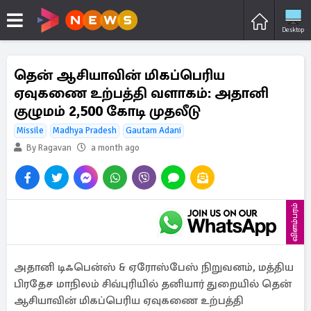
Desktop
தென் ஆசியாவின் மிகப்பெரிய
ஏவுகணை உற்பத்தி வளாகம்: அதானி
குழுமம் 2,500 கோடி முதலீடு
Missile
Madhya Pradesh
Gautam Adani
By Ragavan
a month ago
விளம்பரம்
அதானி டிஃபென்ஸ் & ஏரோஸ்பேஸ் நிறுவனம், மத்திய
பிரதேச மாநிலம் சிவ்புரியில் தனியார் துறையில் தென்
ஆசியாவின் மிகப்பெரிய ஏவுகணை உற்பத்தி