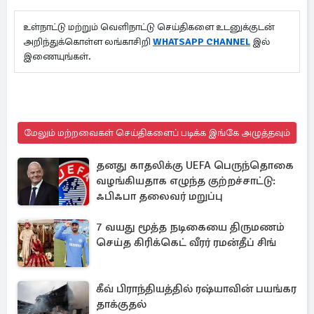
உள்நாட்டு மற்றும் வெளிநாட்டு செய்திகளை உடனுக்குடன்
அறிந்துக்கொள்ள லங்காசிறி
WHATSAPP CHANNEL
இல்
இணையுங்கள்.
மேலும் மற்றவைகள் செய்திகளைப் படிக்க இங்கே அழுத்தவும்
தனது காதலிக்கு UEFA பெருந்தொகை
வழங்கியதாக எழுந்த குற்றச்சாட்டு:
ஃபிஃபா தலைவர் மறுப்பு
7 வயது மூத்த நடிகையை திருமணம்
செய்த கிரிக்கெட் வீரர் ரமன்தீப் சிங்
கீவ் பிராந்தியத்தில் ரஷ்யாவின் பயங்கர
தாக்குதல்