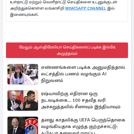
உள்நாட்டு மற்றும் வெளிநாட்டு செய்திகளை உடனுக்குடன்
அறிந்துக்கொள்ள லங்காசிறி
WHATSAPP CHANNEL
இல்
இணையுங்கள்.
மேலும் ஆஸ்திரேலியா செய்திகளைப் படிக்க இங்கே
அழுத்தவும்
எண்ணங்களை படிக்க அனுமதித்தால்
லட்சத்தில் பணம் வழங்கும் AI
நிறுவனம்
ரஷ்யாவிற்கு எதிரான ஒரு
நடவடிக்கை... 100 சதவீத வரி
அச்சுறுத்தலில் சீனாவும் இந்தியாவும்
தனது காதலிக்கு UEFA பெருந்தொகை
வழங்கியதாக எழுந்த குற்றச்சாட்டு:
ஃபிஃபா தலைவர் மறுப்பு