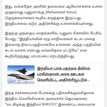
இது, வங்கதேச அரசின் தலைமை ஆலோசகராக உள்ள
முஹம்மது யுனுஸுக்கு (Muhammad Yunus)
நெருக்கமானவர் கூறிய கருத்தாக இருப்பது
இந்தியாவை கடும் அதிர்ச்சிக்கு உள்ளாக்கியுள்ளது.
இதற்கு முந்தைய மாதங்களில், யுனுஸ் சீனாவில் பேசிய
போது, “இந்தியாவின் ஏழு மாநிலங்கள் கடல் பாதை
இல்லாத நிலப்பகுதியாகவே உள்ளன. அந்த பகுதியின்
கடல் வாசல் என்பது வங்கதேசம் மட்டுமே” என
கூறியிருந்தது பரபரப்பை ஏற்படுத்தியது.
இந்தியா-பாக் பதற்றம் தீவிரம்:
பாகிஸ்தான் அரசு ஊடகம்
வெளியிட்ட அதிர்ச்சியூட்டும்
செய்தி
இந்த சர்ச்சையான பேச்சுக்கு பதிலளிக்கும்விதமாக
இந்திய வெளிவிவகார அமைச்சர் ஜெய்ஷங்கர்,
“வடகிழக்கு இந்தியா BIMSTEC இணைப்பு மையமாக