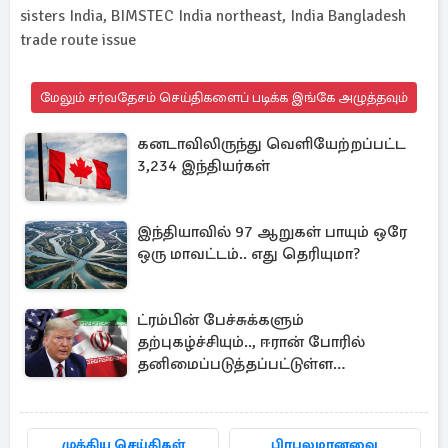
sisters India, BIMSTEC India northeast, India Bangladesh
trade route issue
மேலும் சர்வதேசம் செய்திகளைப் படிக்க இங்கே அழுத்தவும்
கனடாவிலிருந்து வெளியேற்றப்பட்ட
3,234 இந்தியர்கள்
இந்தியாவில் 97 ஆறுகள் பாயும் ஒரே
ஒரு மாவட்டம்.. எது தெரியுமா?
ட்ரம்பின் பேச்சுக்களும்
தற்புகழ்ச்சியும்.., ஈரான் போரில்
தனிமைப்படுத்தப்பட்டுள்ள
அமெரிக்கா
முக்கிய செய்திகள்
பிரபலமானவை