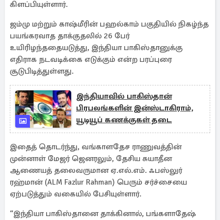
கிளப்பியுள்ளார்.
ஜம்மு மற்றும் காஷ்மீரின் பஹல்காம் பகுதியில் நிகழ்ந்த
பயங்கரவாத தாக்குதலில் 26 பேர்
உயிரிழந்ததையடுத்து, இந்தியா பாகிஸ்தானுக்கு
எதிராக நடவடிக்கை எடுக்கும் என்ற பரப்புரை
சூடுபிடித்துள்ளது.
இந்தியாவில் பாகிஸ்தான்
பிரபலங்களின் இன்ஸ்டாகிராம்,
யூடியூப் கணக்குகள் தடை
இதைத் தொடர்ந்து, வங்காளதேச ராணுவத்தின்
முன்னாள் மேஜர் ஜெனரலும், தேசிய சுயாதீன
ஆணையத் தலைவருமான ஏ.எல்.எம். ஃபஸ்லுர்
ரஹ்மான் (ALM Fazlur Rahman) பெரும் சர்ச்சையை
ஏற்படுத்தும் வகையில் பேசியுள்ளார்.
“இந்தியா பாகிஸ்தானை தாக்கினால், பங்களாதேஷ்