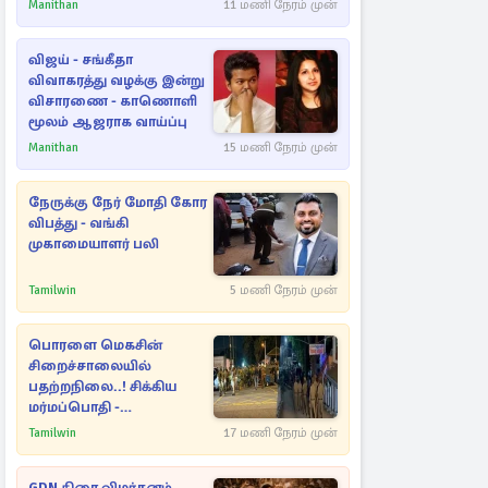
Manithan
11 மணி நேரம் முன்
விஜய் - சங்கீதா
விவாகரத்து வழக்கு இன்று
விசாரணை - காணொளி
மூலம் ஆஜராக வாய்ப்பு
Manithan
15 மணி நேரம் முன்
நேருக்கு நேர் மோதி கோர
விபத்து - வங்கி
முகாமையாளர் பலி
Tamilwin
5 மணி நேரம் முன்
பொரளை மெகசின்
சிறைச்சாலையில்
பதற்றநிலை..! சிக்கிய
மர்மப்பொதி -
பின்னணியில் வெளியான
Tamilwin
17 மணி நேரம் முன்
காரணம்