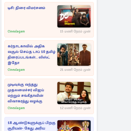
டிசி: திரை விமர்சனம்
Cineulagam
15 மணி நேரம் முன்
கர்நாடகாவில் அதிக
வசூல் செய்த டாப் 10 தமிழ்
திரைப்படங்கள்.. லிஸ்ட்
இதோ
Cineulagam
21 மணி நேரம் முன்
முடிவுக்கு வந்தது
முதலமைச்சர் விஜய்
மற்றும் சங்கீதாவின்
விவாகரத்து வழக்கு
Cineulagam
12 மணி நேரம் முன்
18 ஆண்டுகளுக்குப் பிறகு
சூரியன்- கேது அரிய