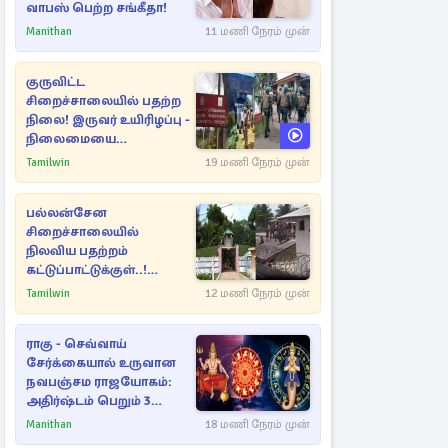
வாபஸ் பெற்ற சங்கீதா!
Manithan
11 மணி நேரம் முன்
குருவிட்ட
சிறைச்சாலையில் பதற்ற
நிலை! இருவர் உயிரிழப்பு -
நிலைமையை
கட்டுப்படுத்த பொலிஸார்
Tamilwin
19 மணி நேரம் முன்
கண்ணீர்புகை பிரயோகம்
பல்லன்சேன
சிறைச்சாலையில்
நிலவிய பதற்றம்
கட்டுப்பாட்டுக்குள்..!
அதிரடியாக களமிறங்கிய
Tamilwin
12 மணி நேரம் முன்
அதிகாரிகள்
ராகு - செவ்வாய்
சேர்க்கையால் உருவான
நவபஞ்சம ராஜயோகம்:
அதிர்ஷ்டம் பெறும் 3
ராசிகள்!
Manithan
18 மணி நேரம் முன்