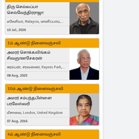
திரு செல்லப்பா
செல்வேந்திரராஜா
மலேசியா, Malaysia, மானிப்பாய்,
Duisburg, Germany, London, United
10 Jul, 2026
Kingdom
1ம் ஆண்டு நினைவஞ்சலி
அமரர் சொக்கலிங்கம்
சிவஞானசேகரன்
கரம்பன், சரவணை, Raynes Park,
London, United Kingdom
08 Aug, 2025
10ம் ஆண்டு நினைவஞ்சலி
அமரர் சம்பந்தபிள்ளை
பரமேஸ்வரி
மீசாலை, London, United Kingdom
07 Aug, 2016
4ம் ஆண்டு நினைவஞ்சலி