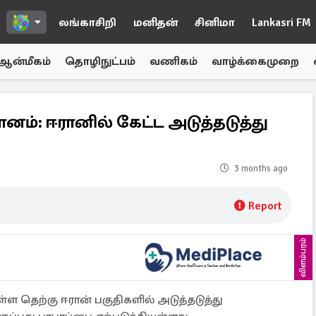
லங்காசிறி
மனிதன்
சினிமா
Lankasri FM
ஆன்மீகம்
தொழிநுட்பம்
வணிகம்
வாழ்க்கைமுறை
மானம்: ஈரானில் கேட்ட அடுத்தடுத்து
3 months ago
Report
விளம்பரம்
்ள தெற்கு ஈரான் பகுதிகளில் அடுத்தடுத்து