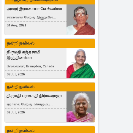
அமரர் இராசையா செல்லம்மா
சரவணை மேற்கு, இணுவில்
கிழக்கு
03 Aug, 2021
நன்றி நவிலல்
திருமதி கந்தசாமி
இரத்தினம்மா
வேலணை, Brampton, Canada
08 Jul, 2026
நன்றி நவிலல்
திருமதி பராசக்தி நிர்மலராஜா
ஏழாலை மேற்கு, கொழும்பு,
தங்காலை, London, United Kingdom
02 Jul, 2026
நன்றி நவிலல்