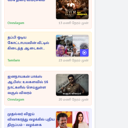
GDN திரை விமர்சனம்
Cineulagam
13 மணி நேரம் முன்
தப்பி ஓடிய
கோட்டாபயவின் வீட்டில்
கிடைத்த ஆடைகள்..
Tamilwin
23 மணி நேரம் முன்
ஜனநாயகன் பாக்ஸ்
ஆபிஸ்: உலகளவில் 16
நாட்களில் செய்துள்ள
வசூல் விவரம்
Cineulagam
20 மணி நேரம் முன்
முதல்வர் விஜய்
விவாகரத்து வழக்கில் புதிய
திருப்பம் - வழக்கை