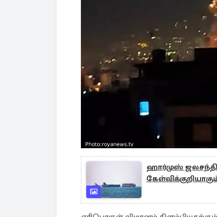
ஹார்முஸ் ஜலசந்திய
கேள்விக்குறியாகும