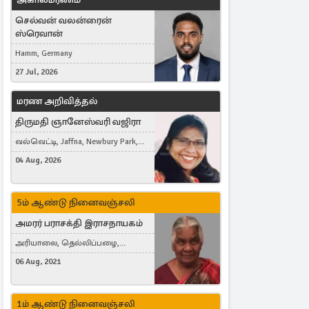
செல்வன் வலன்ரைன்
ஸ்ரெவான்
Hamm, Germany
27 Jul, 2026
மரண அறிவித்தல்
திருமதி ஞானேஸ்வரி வஜிரா
வல்வெட்டி, Jaffna, Newbury Park,
United Kingdom
04 Aug, 2026
5ம் ஆண்டு நினைவஞ்சலி
அமரர் பராசக்தி இராசநாயகம்
அரியாலை, தெல்லிப்பழை,
Montreal, Canada
06 Aug, 2021
1ம் ஆண்டு நினைவஞ்சலி