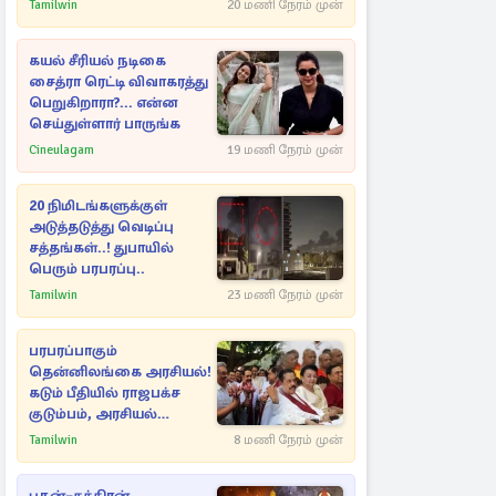
நீதிமன்றத்தில் வெளியான
Tamilwin
20 மணி நேரம் முன்
அதிர்ச்சி தகவல்
கயல் சீரியல் நடிகை
சைத்ரா ரெட்டி விவாகரத்து
பெறுகிறாரா?... என்ன
செய்துள்ளார் பாருங்க
Cineulagam
19 மணி நேரம் முன்
20 நிமிடங்களுக்குள்
அடுத்தடுத்து வெடிப்பு
சத்தங்கள்..! துபாயில்
பெரும் பரபரப்பு..
Tamilwin
23 மணி நேரம் முன்
பரபரப்பாகும்
தென்னிலங்கை அரசியல்!
கடும் பீதியில் ராஜபக்ச
குடும்பம், அரசியல்
நட்புகள்
Tamilwin
8 மணி நேரம் முன்