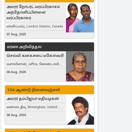
அமரர் றோபர்ட் வரப்பிரகாசம்
அந்தோனிப்பிள்ளை
வரப்பிரகாசம்
மானிப்பாய், London Ontario, Canada
07 Aug, 2025
மரண அறிவித்தல்
செல்வி கனகசபை மகேஸ்வரி
வசாவிளான், Jaffna, கோண்டாவில்
கிழக்கு
06 Aug, 2026
10ம் ஆண்டு நினைவஞ்சலி
அமரர் தம்பிஐயா மதியழகன்
மண்டைதீவு, Birmingham, United
Kingdom
06 Aug, 2016