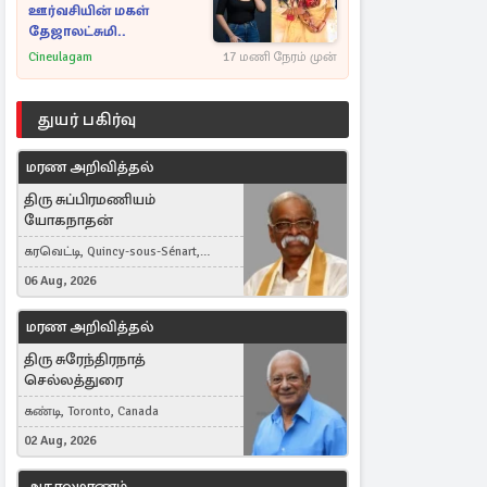
ஊர்வசியின் மகள்
தேஜாலட்சுமி..
Cineulagam
17 மணி நேரம் முன்
துயர் பகிர்வு
மரண அறிவித்தல்
திரு சுப்பிரமணியம்
யோகநாதன்
கரவெட்டி, Quincy-sous-Sénart,
France
06 Aug, 2026
மரண அறிவித்தல்
திரு சுரேந்திரநாத்
செல்லத்துரை
கண்டி, Toronto, Canada
02 Aug, 2026
அகாலமரணம்