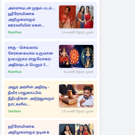
அம்மாவுடன் முதல் படம்...
ஹீரோயினாக
அறிமுகமாகும்
ஊர்வசியின் மகள்
தேஜலட்சுமி!
Manithan
14 மணி நேரம் முன்
ராகு - செவ்வாய்
சேர்க்கையால் உருவான
நவபஞ்சம ராஜயோகம்:
அதிர்ஷ்டம் பெறும் 3
ராசிகள்!
Manithan
6 மணி நேரம் முன்
அநுர அரசின் அதிரடி -
தீவிர பாதுகாப்பில்
நீதிபதிகள்- அடுத்துவரும்
நாட்களில்
அம்பலமாகவுள்ள ரகசியம்
Tamilwin
13 மணி நேரம் முன்
ஹீரோயினாக
அறிமுகமாகும் நடிகை