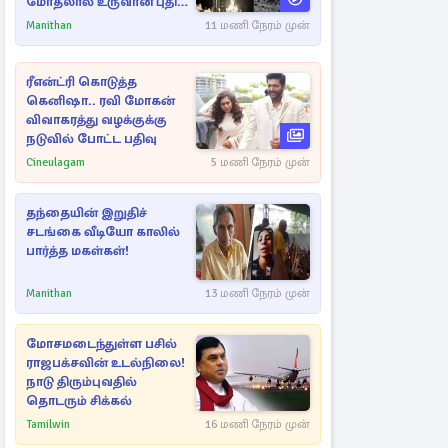
மோதலால் உருவான புதிய
பள்ளம்!
Manithan
11 மணி நேரம் முன்
ரீஎன்ட்ரி கொடுத்த
கெனிஷா.. ரவி மோகன்
விவாகரத்து வழக்குக்கு
நடுவில் போட்ட பதிவு
Cineulagam
5 மணி நேரம் முன்
தந்தையின் இறுதிச்
சடங்கை வீடியோ காலில்
பார்த்த மகள்கள்!
Manithan
13 மணி நேரம் முன்
மோசமடைந்துள்ள பசில்
ராஜபக்சவின் உடல்நிலை!
நாடு திரும்புவதில்
தொடரும் சிக்கல்
Tamilwin
16 மணி நேரம் முன்