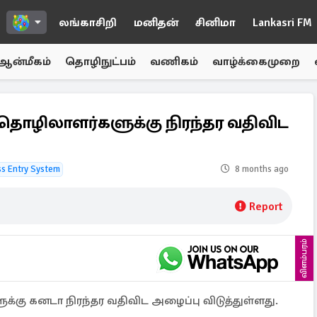
லங்காசிறி
மனிதன்
சினிமா
Lankasri FM
ஆன்மீகம்
தொழிநுட்பம்
வணிகம்
வாழ்க்கைமுறை
 தொழிலாளர்களுக்கு நிரந்தர வதிவிட
s Entry System
8 months ago
Report
விளம்பரம்
்கு கனடா நிரந்தர வதிவிட அழைப்பு விடுத்துள்ளது.