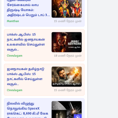
புதன்–சுக்கிரன்
சேர்க்கையால் லாப
திருஷ்டி யோகம்:
அதிர்ஷ்டம் பெறும் டாப் 3
ராசிகள்!
Manithan
15 மணி நேரம் முன்
பாக்ஸ் ஆபிஸ்: 15
நாட்களில் ஜனநாயகன்
உலகளவில் செய்துள்ள
வசூல்..
Cineulagam
18 மணி நேரம் முன்
ஜனநாயகன் தமிழ்நாடு
பாக்ஸ் ஆபிஸ்: 15
நாட்களில் செய்துள்ள
வசூல்..
Cineulagam
15 மணி நேரம் முன்
நிலவில் விழுந்து
நொறுங்கிய SpaceX
ராக்கெட்: 8,690 கி.மீ வேக