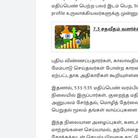
மதிப்பெண் பெற்ற பலர் இடம் பெற, tie
profile உருவாக்கியவர்களுக்கு முன்
7.3 சதவீதம் வளர்
புதிய விண்ணப்பதாரர்கள், காலாவதிய
மேம்பாடு செய்தவர்கள் போன்ற கார
ஏற்பட்டதாக அதிகாரிகள் கூறியுள்ளனர
இதனால், 531-535 மதிப்பெண் வரம்பில
நிலையில் இருப்பார்கள். குறைந்த ம
அனுபவம் சேர்த்தல், மொழித் தேர்வை ம
பெறுதல் மூலம் தங்கள் வாய்ப்புகளை
இந்த நிலையான அழைப்புகள், கனடா அர
மாற்றங்களை செய்யாமல், தற்போதை
நோக்கத்துடன் செயல்படுவதை காட்டு