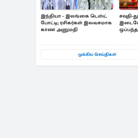
இந்தியா - இலங்கை டெஸ்ட்
சவுதி-த
போட்டி; ரசிகர்கள் இலவசமாக
இடையே 
காண அனுமதி
ஒப்பந்
முக்கிய செய்திகள்