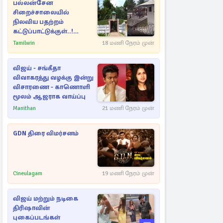
பல்லன்சேன
சிறைச்சாலையில்
நிலவிய பதற்றம்
கட்டுப்பாட்டுக்குள்..!
அதிரடியாக களமிறங்கிய
Tamilwin
18 மணி நேரம் முன்
அதிகாரிகள்
விஜய் - சங்கீதா
விவாகரத்து வழக்கு இன்று
விசாரணை - காணொளி
மூலம் ஆஜராக வாய்ப்பு
Manithan
21 மணி நேரம் முன்
GDN திரை விமர்சனம்
Cineulagam
19 மணி நேரம் முன்
விஜய் மற்றும் நடிகை
திரிஷாவின்
புகைப்படங்கள்