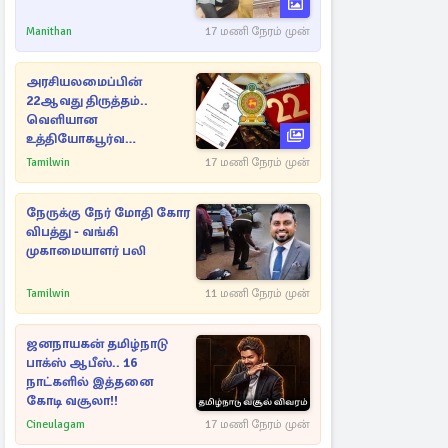
Manithan
17 மணி நேரம் முன்
அரசியலமைப்பின்
22ஆவது திருத்தம்..
வெளியான
உத்தியோகபூர்வ
அறிவிப்பு!
Tamilwin
17 மணி நேரம் முன்
நேருக்கு நேர் மோதி கோர
விபத்து - வங்கி
முகாமையாளர் பலி
Tamilwin
11 மணி நேரம் முன்
ஜனநாயகன் தமிழ்நாடு
பாக்ஸ் ஆபீஸ்.. 16
நாட்களில் இத்தனை
கோடி வசூலா!!
Cineulagam
17 மணி நேரம் முன்