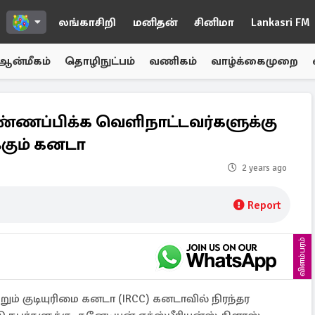
லங்காசிறி
மனிதன்
சினிமா
Lankasri FM
ஆன்மீகம்
தொழிநுட்பம்
வணிகம்
வாழ்க்கைமுறை
விண்ணப்பிக்க வெளிநாட்டவர்களுக்கு
்கும் கனடா
2 years ago
Report
விளம்பரம்
ும் குடியுரிமை கனடா (IRCC) கனடாவில் நிரந்தர