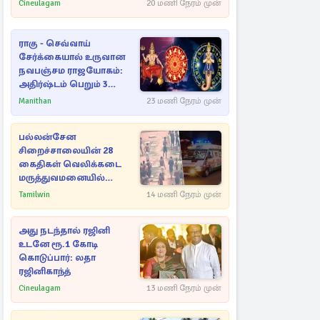
Cineulagam
20 மணி நேரம் முன்
ராகு - செவ்வாய்
சேர்க்கையால் உருவான
நவபஞ்சம ராஜயோகம்:
அதிர்ஷ்டம் பெறும் 3
ராசிகள்!
Manithan
23 மணி நேரம் முன்
பல்லன்சேன
சிறைச்சாலையின் 28
கைதிகள் வெலிக்கடை
மருத்துவமனையில்
அனுமதி
Tamilwin
14 மணி நேரம் முன்
அது நடந்தால் ரஜினி
உடனே ரூ.1 கோடி
கொடுப்பார்: லதா
ரஜினிகாந்த்
Cineulagam
13 மணி நேரம் முன்