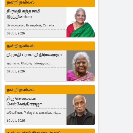
நன்றி நவிலல்
திருமதி கந்தசாமி
இரத்தினம்மா
வேலணை, Brampton, Canada
08 Jul, 2026
நன்றி நவிலல்
திருமதி பராசக்தி நிர்மலராஜா
ஏழாலை மேற்கு, கொழும்பு,
தங்காலை, London, United Kingdom
02 Jul, 2026
நன்றி நவிலல்
திரு செல்லப்பா
செல்வேந்திரராஜா
மலேசியா, Malaysia, மானிப்பாய்,
Duisburg, Germany, London, United
10 Jul, 2026
Kingdom