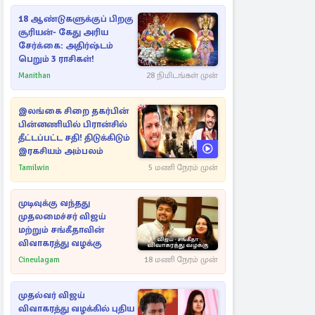
18 ஆண்டுகளுக்குப் பிறகு
சூரியன்- கேது அரிய
சேர்க்கை: அதிர்ஷ்டம்
பெறும் 3 ராசிகள்!
Manithan
28 நிமிடங்கள் முன்
இலங்கை சிறை தகர்பின்
பின்னணியில் பிரான்சில்
தீட்டப்பட்ட சதி! திடுக்கிடும்
இரகசியம் அம்பலம்
Tamilwin
5 மணி நேரம் முன்
முடிவுக்கு வந்தது
முதலமைச்சர் விஜய்
மற்றும் சங்கீதாவின்
விவாகரத்து வழக்கு
Cineulagam
18 மணி நேரம் முன்
முதல்வர் விஜய்
விவாகரத்து வழக்கில் புதிய