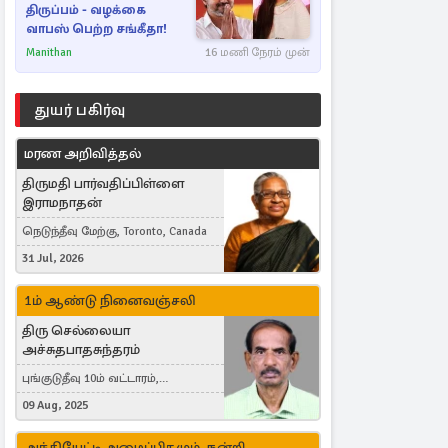
திருப்பம் - வழக்கை
வாபஸ் பெற்ற சங்கீதா!
Manithan
16 மணி நேரம் முன்
துயர் பகிர்வு
மரண அறிவித்தல்
திருமதி பார்வதிப்பிள்ளை
இராமநாதன்
நெடுந்தீவு மேற்கு, Toronto, Canada
31 Jul, 2026
1ம் ஆண்டு நினைவஞ்சலி
திரு செல்லையா
அச்சுதபாதசுந்தரம்
புங்குடுதீவு 10ம் வட்டாரம்,
கொள்ளுப்பிட்டி
09 Aug, 2025
அந்தியேட்டி அழைப்பிதழும், நன்றி