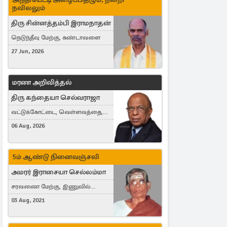
நவிலலும்
திரு சின்னத்தம்பி இராமநாதன்
நெடுந்தீவு மேற்கு, கண்டாவளை
27 Jun, 2026
மரண அறிவித்தல்
திரு கந்தையா செல்வராஜா
வட்டுக்கோட்டை, வெள்ளவத்தை,
Toronto, Canada
06 Aug, 2026
5ம் ஆண்டு நினைவஞ்சலி
அமரர் இராசையா செல்லம்மா
சரவணை மேற்கு, இணுவில்
கிழக்கு
03 Aug, 2021