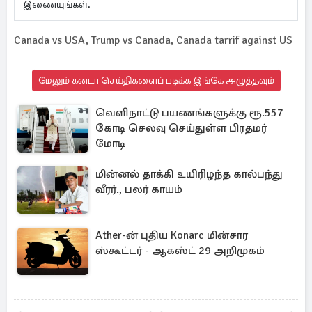
இணையுங்கள்.
Canada vs USA, Trump vs Canada, Canada tarrif against US
மேலும் கனடா செய்திகளைப் படிக்க இங்கே அழுத்தவும்
வெளிநாட்டு பயணங்களுக்கு ரூ.557
கோடி செலவு செய்துள்ள பிரதமர்
மோடி
மின்னல் தாக்கி உயிரிழந்த கால்பந்து
வீரர்., பலர் காயம்
Ather-ன் புதிய Konarc மின்சார
ஸ்கூட்டர் - ஆகஸ்ட் 29 அறிமுகம்