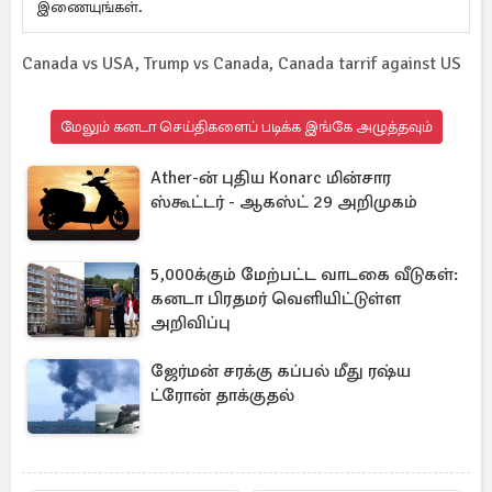
இணையுங்கள்.
Canada vs USA, Trump vs Canada, Canada tarrif against US
மேலும் கனடா செய்திகளைப் படிக்க இங்கே அழுத்தவும்
Ather-ன் புதிய Konarc மின்சார
ஸ்கூட்டர் - ஆகஸ்ட் 29 அறிமுகம்
5,000க்கும் மேற்பட்ட வாடகை வீடுகள்:
கனடா பிரதமர் வெளியிட்டுள்ள
அறிவிப்பு
ஜேர்மன் சரக்கு கப்பல் மீது ரஷ்ய
ட்ரோன் தாக்குதல்