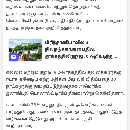
எதிர்கொள்ள வணிக மற்றும் தொழிற்சங்கத்
தலைவர்களுடன் டொரொண்டோவில்
வெள்ளிக்கிழமை (9-ஆம் திகதி) ஒரு நாள் உச்சிமாநாடு
நடத்த இருப்பதாக அறிவித்துள்ளார்.
பிரித்தானியாவில் 3
நிலநடுக்கங்கள் பதிவு:
தூக்கத்திலிருந்து அலறியடித்து
எழுந்த மக்கள்
எல்லை மற்றும் குற்ற அமலாக்கத்தில் சலுகைகளுக்கு
ஈடாக கனேடிய ஏற்றுமதிகள் மீது வரி விதிப்பதை 30
நாட்களுக்கு தாமதப்படுத்துவதாக அமெரிக்க
ஜனாதிபதி டொனால்ட் டிரம்ப் திங்களன்று தெரிவித்தார்.
கனடாவின் 75% ஏற்றுமதிகளும் அமெரிக்காவைச்
சார்ந்துள்ளது, எனவே பொருளாதாரத்தை வலுப்படுத்த
வழிகளை தேடுவது அவசியம் என ட்ரூடோ
கூறியுள்ளார்.