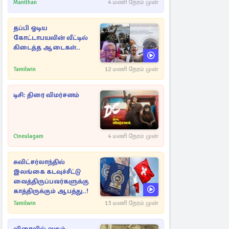
Manithan
4 மணி நேரம் முன்
தப்பி ஓடிய
கோட்டாபயவின் வீட்டில்
கிடைத்த ஆடைகள்..
Tamilwin
12 மணி நேரம் முன்
டிசி: திரை விமர்சனம்
Cineulagam
4 மணி நேரம் முன்
சுவிட்சர்லாந்தில்
இலங்கை கடவுச்சீட்டு
வைத்திருப்பவர்களுக்கு
காத்திருக்கும் ஆபத்து..!
Tamilwin
13 மணி நேரம் முன்