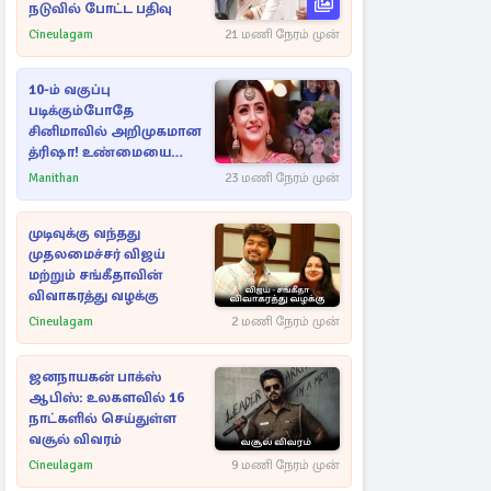
நடுவில் போட்ட பதிவு
Cineulagam
21 மணி நேரம் முன்
10-ம் வகுப்பு
படிக்கும்போதே
சினிமாவில் அறிமுகமான
த்ரிஷா! உண்மையை
பகிர்ந்த இயக்குநர் பிரவீன்
Manithan
23 மணி நேரம் முன்
காந்தி
முடிவுக்கு வந்தது
முதலமைச்சர் விஜய்
மற்றும் சங்கீதாவின்
விவாகரத்து வழக்கு
Cineulagam
2 மணி நேரம் முன்
ஜனநாயகன் பாக்ஸ்
ஆபிஸ்: உலகளவில் 16
நாட்களில் செய்துள்ள
வசூல் விவரம்
Cineulagam
9 மணி நேரம் முன்