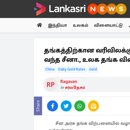
இந்தியா
உலகம்
விளையாட்டு
தங்கத்திற்கான வரிவிலக்
வந்த சீனா., உலக தங்க வி
China
Daily Gold Rates
Gold
Ragavan
in
சர்வதேசம்
Share
சீன அரசு தங்க விற்பனையில் வழங