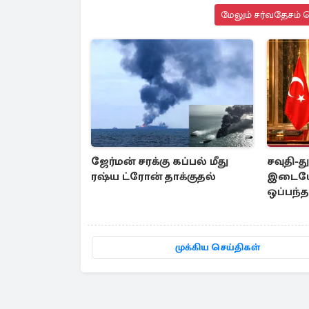
மேலும் சர்வதேசம் ச
ஜேர்மன் சரக்கு கப்பல் மீது
சவுதி-த
ரஷ்ய ட்ரோன் தாக்குதல்
இடையே 
ஒப்பந்
முக்கிய செய்திகள்