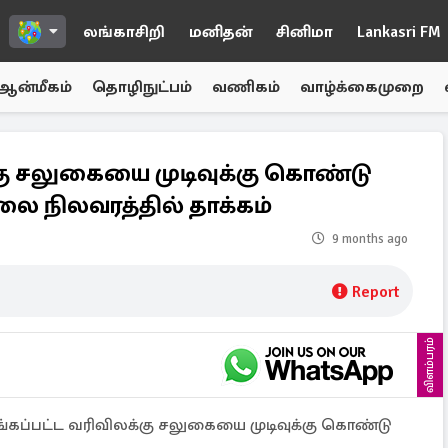
லங்காசிறி
மனிதன்
சினிமா
Lankasri FM
ஆன்மீகம்
தொழிநுட்பம்
வணிகம்
வாழ்க்கைமுறை
கு சலுகையை முடிவுக்கு கொண்டு
லை நிலவரத்தில் தாக்கம்
9 months ago
Report
விளம்பரம்
்கப்பட்ட வரிவிலக்கு சலுகையை முடிவுக்கு கொண்டு