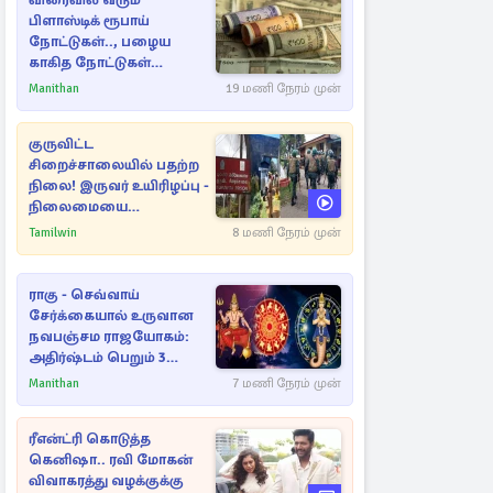
விரைவில் வரும்
பிளாஸ்டிக் ரூபாய்
நோட்டுகள்.., பழைய
காகித நோட்டுகள்
செல்லுமா?
Manithan
19 மணி நேரம் முன்
குருவிட்ட
சிறைச்சாலையில் பதற்ற
நிலை! இருவர் உயிரிழப்பு -
நிலைமையை
கட்டுப்படுத்த பொலிஸார்
Tamilwin
8 மணி நேரம் முன்
கண்ணீர்புகை பிரயோகம்
ராகு - செவ்வாய்
சேர்க்கையால் உருவான
நவபஞ்சம ராஜயோகம்:
அதிர்ஷ்டம் பெறும் 3
ராசிகள்!
Manithan
7 மணி நேரம் முன்
ரீஎன்ட்ரி கொடுத்த
கெனிஷா.. ரவி மோகன்
விவாகரத்து வழக்குக்கு