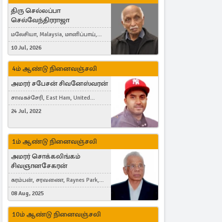
திரு செல்லப்பா
செல்வேந்திரராஜா
மலேசியா, Malaysia, மானிப்பாய்,
Duisburg, Germany, London, United
10 Jul, 2026
Kingdom
4ம் ஆண்டு நினைவஞ்சலி
அமரர் சபேசன் சிவனேஸ்வரன்
சாவகச்சேரி, East Ham, United
Kingdom
24 Jul, 2022
1ம் ஆண்டு நினைவஞ்சலி
அமரர் சொக்கலிங்கம்
சிவஞானசேகரன்
கரம்பன், சரவணை, Raynes Park,
London, United Kingdom
08 Aug, 2025
10ம் ஆண்டு நினைவஞ்சலி