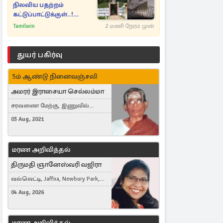
நிலவிய பதற்றம்
கட்டுப்பாட்டுக்குள்..!
அதிரடியாக களமிறங்கிய
Tamilwin
2 மணி நேரம் முன்
அதிகாரிகள்
துயர் பகிர்வு
5ம் ஆண்டு நினைவஞ்சலி
அமரர் இராசையா செல்லம்மா
சரவணை மேற்கு, இணுவில்
கிழக்கு
03 Aug, 2021
மரண அறிவித்தல்
திருமதி ஞானேஸ்வரி வஜிரா
வல்வெட்டி, Jaffna, Newbury Park,
United Kingdom
04 Aug, 2026
மரண அறிவித்தல்