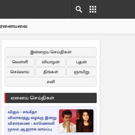
ஏனையவை
இன்றைய செய்திகள்
வெள்ளி
வியாழன்
புதன்
செவ்வாய்
திங்கள்
ஞாயிறு
சனி
ஏனைய செய்திகள்
விஜய் - சங்கீதா
விவாகரத்து வழக்கு இன்று
விசாரணை - காணொளி
மூலம் ஆஜராக வாய்ப்பு