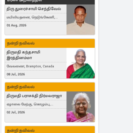
திரு துரைச்சாமி செந்திவேல்
மயிலியதனை, நெடுங்கேணி,
கம்பர்மலை
01 Aug, 2026
நன்றி நவிலல்
திருமதி கந்தசாமி
இரத்தினம்மா
வேலணை, Brampton, Canada
08 Jul, 2026
நன்றி நவிலல்
திருமதி பராசக்தி நிர்மலராஜா
ஏழாலை மேற்கு, கொழும்பு,
தங்காலை, London, United Kingdom
02 Jul, 2026
நன்றி நவிலல்