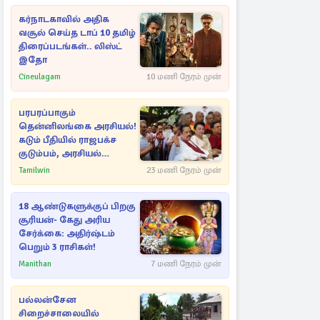
கர்நாடகாவில் அதிக
வசூல் செய்த டாப் 10 தமிழ்
திரைப்படங்கள்.. லிஸ்ட்
இதோ
Cineulagam
10 மணி நேரம் முன்
பரபரப்பாகும்
தென்னிலங்கை அரசியல்!
கடும் பீதியில் ராஜபக்ச
குடும்பம், அரசியல்
நட்புகள்
Tamilwin
23 மணி நேரம் முன்
18 ஆண்டுகளுக்குப் பிறகு
சூரியன்- கேது அரிய
சேர்க்கை: அதிர்ஷ்டம்
பெறும் 3 ராசிகள்!
Manithan
7 மணி நேரம் முன்
பல்லன்சேன
சிறைச்சாலையில்