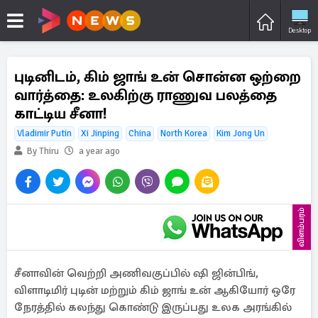
Desktop
புடினிடம், கிம் ஜாங் உன் சொன்ன ஒற்றை
வார்த்தை: உலகிற்கு ராணுவ பலத்தை
காட்டிய சீனா!
Vladimir Putin
Xi Jinping
China
North Korea
Kim Jong Un
By Thiru
a year ago
விளம்பரம்
சீனாவின் வெற்றி அணிவகுப்பில் ஷி ஜின்பிங்,
விளாடிமிர் புடின் மற்றும் கிம் ஜாங் உன் ஆகியோர் ஒரே
நேரத்தில் கலந்து கொண்டு இருப்பது உலக அரங்கில்