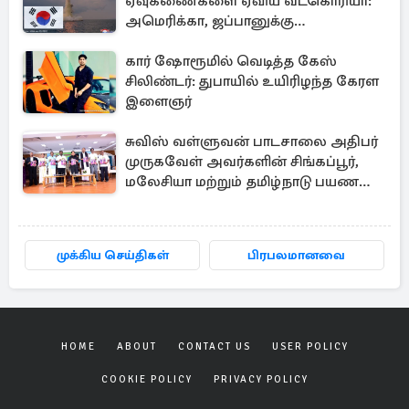
ஏவுகணைகளை ஏவிய வடகொரியா:
அமெரிக்கா, ஜப்பானுக்கு
அனுப்பப்பட்ட தகவல்
கார் ஷோரூமில் வெடித்த கேஸ்
சிலிண்டர்: துபாயில் உயிரிழந்த கேரள
இளைஞர்
சுவிஸ் வள்ளுவன் பாடசாலை அதிபர்
முருகவேள் அவர்களின் சிங்கப்பூர்,
மலேசியா மற்றும் தமிழ்நாடு பயண
அனுபவ தொகுப்பு
முக்கிய செய்திகள்
பிரபலமானவை
HOME
ABOUT
CONTACT US
USER POLICY
COOKIE POLICY
PRIVACY POLICY