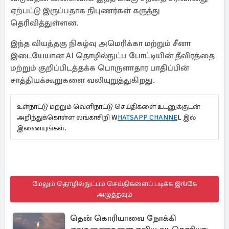
ஏற்பட்டு இருப்பதாக நிபுணர்கள் கருத்து
தெரிவித்துள்ளன.
இந்த வியத்தகு நிகழ்வு அமெரிக்கா மற்றும் சீனா
இடையேயான AI தொழில்நுட்ப போட்டியின் தீவிரத்தை
மற்றும் குறிப்பிடத்தக்க பொருளாதார பாதிப்பின்
சாத்தியக்கூறுகளை வலியுறுத்துகிறது.
உள்நாட்டு மற்றும் வெளிநாட்டு செய்திகளை உடனுக்குடன்
அறிந்துக்கொள்ள லங்காசிறி W
HATSAPP CHANNE
L இல்
இணையுங்கள்.
மேலும் தொழில்நுட்பம் செய்திகளைப் படிக்க இங்கே
அழுத்தவும்
தென் கொரியாவை நோக்கி