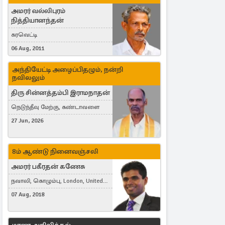
அமரர் வல்லிபுரம்
நித்தியானந்தன்
கரவெட்டி
06 Aug, 2011
அந்தியேட்டி அழைப்பிதழும், நன்றி
நவிலலும்
திரு சின்னத்தம்பி இராமநாதன்
நெடுந்தீவு மேற்கு, கண்டாவளை
27 Jun, 2026
8ம் ஆண்டு நினைவஞ்சலி
அமரர் பகீரதன் கணேசு
நவாலி, கொழும்பு, London, United
Kingdom
07 Aug, 2018