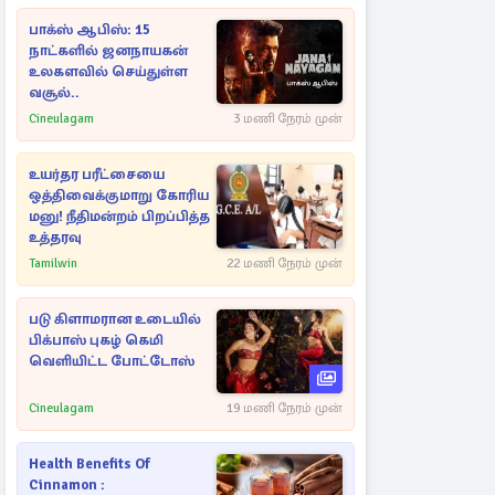
பாக்ஸ் ஆபிஸ்: 15
நாட்களில் ஜனநாயகன்
உலகளவில் செய்துள்ள
வசூல்..
Cineulagam
3 மணி நேரம் முன்
உயர்தர பரீட்சையை
ஒத்திவைக்குமாறு கோரிய
மனு! நீதிமன்றம் பிறப்பித்த
உத்தரவு
Tamilwin
22 மணி நேரம் முன்
படு கிளாமரான உடையில்
பிக்பாஸ் புகழ் கெமி
வெளியிட்ட போட்டோஸ்
Cineulagam
19 மணி நேரம் முன்
Health Benefits Of
Cinnamon :