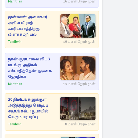
Manithan
16 மணி நேரம் முன்
முன்னாள் அமைச்சர்
அகில விராஜ்
காரியவசத்திற்கு
விளக்கமறியல்
Tamilwin
19 மணி நேரம் முன்
நான் சூர்யாவை விட 3
மடங்கு அதிகம்
சம்பாதித்தேன்- நடிகை
ஜோதிகா
Manithan
14 மணி நேரம் முன்
20 நிமிடங்களுக்குள்
அடுத்தடுத்து வெடிப்பு
சத்தங்கள்..! துபாயில்
பெரும் பரபரப்பு..
Tamilwin
8 மணி நேரம் முன்