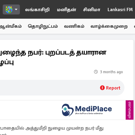
லங்காசிறி
மனிதன்
சினிமா
Lankasri FM
ஆன்மீகம்
தொழிநுட்பம்
வணிகம்
வாழ்க்கைமுறை
ுழைந்த நபர்: புறப்படத் தயாரான
ப்பு
3 months ago
Report
விளம்பரம்
பாதையில் அத்துமீறி நுழைய முயன்ற நபர் மீது