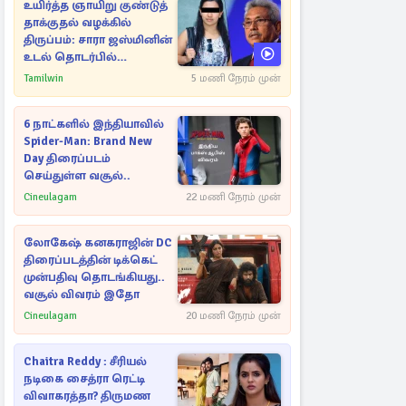
உயிர்த்த ஞாயிறு குண்டுத்
தாக்குதல் வழக்கில்
திருப்பம்: சாரா ஜஸ்மினின்
உடல் தொடர்பில்
நீதிமன்றத்தில் வெளியான
Tamilwin
5 மணி நேரம் முன்
அதிர்ச்சி தகவல்
6 நாட்களில் இந்தியாவில்
Spider-Man: Brand New
Day திரைப்படம்
செய்துள்ள வசூல்..
Cineulagam
22 மணி நேரம் முன்
லோகேஷ் கனகராஜின் DC
திரைப்படத்தின் டிக்கெட்
முன்பதிவு தொடங்கியது..
வசூல் விவரம் இதோ
Cineulagam
20 மணி நேரம் முன்
Chaitra Reddy : சீரியல்
நடிகை சைத்ரா ரெட்டி
விவாகரத்தா? திருமண