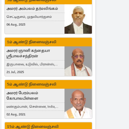
அமரர் அம்பலம் தர்மலிங்கம்
செட்டிகுளம், முதலியார்குளம்
06 Aug, 2023
1ம் ஆண்டு நினைவஞ்சலி
அமரர் ஞானி கந்தையா
ஸ்ரீபாலச்சந்திரன்
இருபாலை, உடுவில், பிரான்ஸ்,
France
21 Jul, 2025
5ம் ஆண்டு நினைவஞ்சலி
அமரர் பேரம்பலம்
கோபாலபிள்ளை
மண்கும்பான், சென்னை, India,
Cergy, France
02 Aug, 2021
15ம் ஆண்டு நினைவஞ்சலி