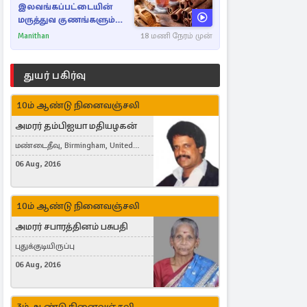
இலவங்கப்பட்டையின்
மருத்துவ குணங்களும்
ஆரோக்கிய
Manithan
18 மணி நேரம் முன்
நன்மைகளும்!
துயர் பகிர்வு
10ம் ஆண்டு நினைவஞ்சலி
அமரர் தம்பிஐயா மதியழகன்
மண்டைதீவு, Birmingham, United
Kingdom
06 Aug, 2016
10ம் ஆண்டு நினைவஞ்சலி
அமரர் சபாரத்தினம் பசுபதி
புதுக்குடியிருப்பு
06 Aug, 2016
3ம் ஆண்டு நினைவஞ்சலி