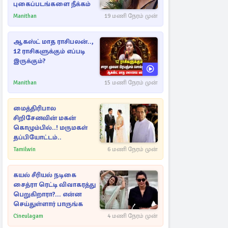
புகைப்படங்களை நீக்கம்
Manithan
19 மணி நேரம் முன்
ஆகஸ்ட் மாத ராசிபலன்..,
12 ராசிகளுக்கும் எப்படி
இருக்கும்?
Manithan
15 மணி நேரம் முன்
மைத்திரிபால
சிறிசேனவின் மகன்
கொழும்பில்..! மருமகள்
தப்பியோட்டம்..
Tamilwin
6 மணி நேரம் முன்
கயல் சீரியல் நடிகை
சைத்ரா ரெட்டி விவாகரத்து
பெறுகிறாரா?... என்ன
செய்துள்ளார் பாருங்க
Cineulagam
4 மணி நேரம் முன்