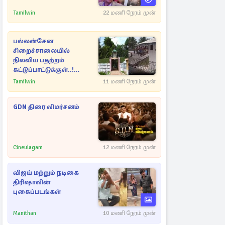
Tamilwin
22 மணி நேரம் முன்
பல்லன்சேன
சிறைச்சாலையில்
நிலவிய பதற்றம்
கட்டுப்பாட்டுக்குள்..!
அதிரடியாக களமிறங்கிய
Tamilwin
11 மணி நேரம் முன்
அதிகாரிகள்
GDN திரை விமர்சனம்
Cineulagam
12 மணி நேரம் முன்
விஜய் மற்றும் நடிகை
திரிஷாவின்
புகைப்படங்கள்
Manithan
10 மணி நேரம் முன்