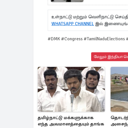
உள்நாட்டு மற்றும் வெளிநாட்டு செ
WHATSAPP CHANNEL
இல் இணையுங்
#DMK #Congress #TamilNaduElections #P
மேலும் இந்தியா செ
தமிழ்நாட்டு மக்களுக்காக
தொடர்ந
எந்த அவமானத்தையும் தாங்க
அசைந்த