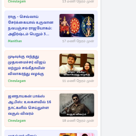
Cineulagam
13 மணி நேரம் முன்
ராகு - செவ்வாய்
சேர்க்கையால் உருவான
நவபஞ்சம ராஜயோகம்:
அதிர்ஷ்டம் பெறும் 3
ராசிகள்!
Manithan
17 மணி நேரம் முன்
முடிவுக்கு வந்தது
முதலமைச்சர் விஜய்
மற்றும் சங்கீதாவின்
விவாகரத்து வழக்கு
Cineulagam
11 மணி நேரம் முன்
ஜனநாயகன் பாக்ஸ்
ஆபிஸ்: உலகளவில் 16
நாட்களில் செய்துள்ள
வசூல் விவரம்
Cineulagam
18 மணி நேரம் முன்