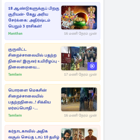
18 ஆண்டுகளுக்குப் பிறகு
சூரியன்- கேது அரிய
சேர்க்கை: அதிர்ஷ்டம்
பெறும் 3 ராசிகள்!
Manithan
16 மணி நேரம் முன்
குருவிட்ட
சிறைச்சாலையில் பதற்ற
நிலை! இருவர் உயிரிழப்பு -
நிலைமையை
கட்டுப்படுத்த பொலிஸார்
Tamilwin
17 மணி நேரம் முன்
கண்ணீர்புகை பிரயோகம்
பொரளை மெகசின்
சிறைச்சாலையில்
பதற்றநிலை..! சிக்கிய
மர்மப்பொதி -
பின்னணியில் வெளியான
Tamilwin
16 மணி நேரம் முன்
காரணம்
கர்நாடகாவில் அதிக
வசூல் செய்த டாப் 10 தமிழ்