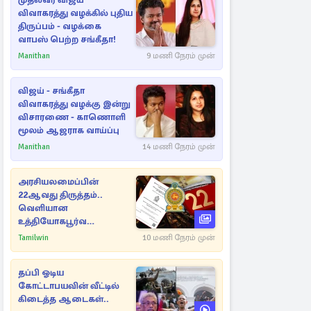
முதல்வர் விஜய்
விவாகரத்து வழக்கில் புதிய
திருப்பம் - வழக்கை
வாபஸ் பெற்ற சங்கீதா!
Manithan
9 மணி நேரம் முன்
விஜய் - சங்கீதா
விவாகரத்து வழக்கு இன்று
விசாரணை - காணொளி
மூலம் ஆஜராக வாய்ப்பு
Manithan
14 மணி நேரம் முன்
அரசியலமைப்பின்
22ஆவது திருத்தம்..
வெளியான
உத்தியோகபூர்வ
அறிவிப்பு!
Tamilwin
10 மணி நேரம் முன்
தப்பி ஓடிய
கோட்டாபயவின் வீட்டில்
கிடைத்த ஆடைகள்..