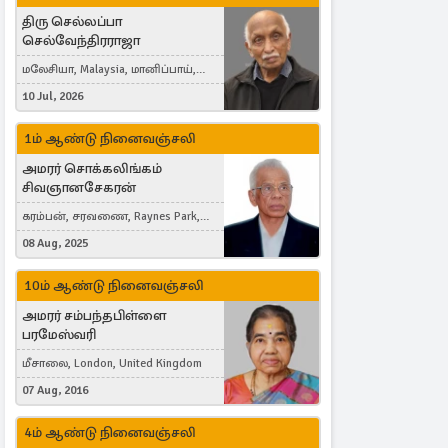
திரு செல்லப்பா
செல்வேந்திரராஜா
மலேசியா, Malaysia, மானிப்பாய்,
Duisburg, Germany, London, United
10 Jul, 2026
Kingdom
1ம் ஆண்டு நினைவஞ்சலி
அமரர் சொக்கலிங்கம்
சிவஞானசேகரன்
கரம்பன், சரவணை, Raynes Park,
London, United Kingdom
08 Aug, 2025
10ம் ஆண்டு நினைவஞ்சலி
அமரர் சம்பந்தபிள்ளை
பரமேஸ்வரி
மீசாலை, London, United Kingdom
07 Aug, 2016
4ம் ஆண்டு நினைவஞ்சலி