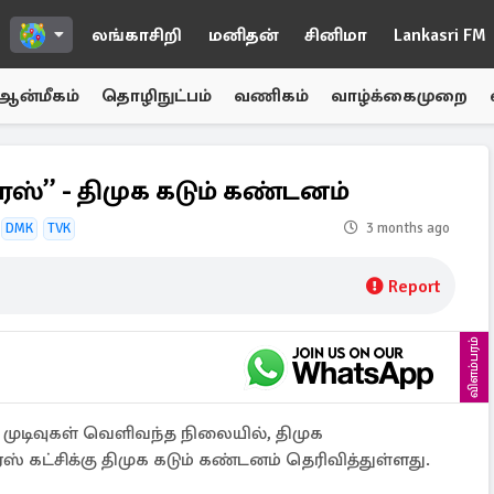
லங்காசிறி
மனிதன்
சினிமா
Lankasri FM
ஆன்மீகம்
தொழிநுட்பம்
வணிகம்
வாழ்க்கைமுறை
ிரஸ்” - திமுக கடும் கண்டனம்
DMK
TVK
3 months ago
Report
விளம்பரம்
் முடிவுகள் வெளிவந்த நிலையில், திமுக
ஸ் கட்சிக்கு திமுக கடும் கண்டனம் தெரிவித்துள்ளது.