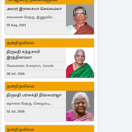
அமரர் இராசையா செல்லம்மா
சரவணை மேற்கு, இணுவில்
கிழக்கு
03 Aug, 2021
நன்றி நவிலல்
திருமதி கந்தசாமி
இரத்தினம்மா
வேலணை, Brampton, Canada
08 Jul, 2026
நன்றி நவிலல்
திருமதி பராசக்தி நிர்மலராஜா
ஏழாலை மேற்கு, கொழும்பு,
தங்காலை, London, United Kingdom
02 Jul, 2026
நன்றி நவிலல்