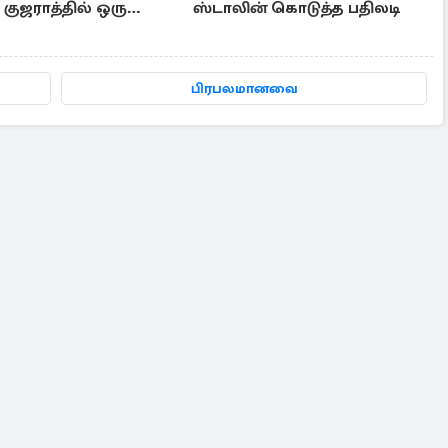
குஜராத்தில் ஒரு
ஸ்டாலின் கொடுத்த பதிலடி
ய நிகழ்வு
பிரபலமானவை