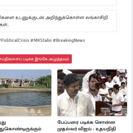
ய்திகளை உடனுக்குடன் அறிந்துக்கொள்ள லங்காசிறி
கள்.
oliticalCrisis #MKStalin #BreakingNews
ய்திகளைப் படிக்க இங்கே அழுத்தவும்
்து
பேப்பரை படிக்க சொன்ன
ுகொண்டிருக்கும்
முதல்வர் விஜய் - உதயநிதி