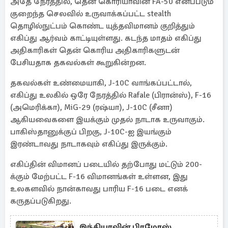
அதே நேரத்தில், தென் கொரியாவின் FA-50 எனப்படும்
குறைந்த செலவில் உருவாக்கப்பட்ட stealth
தொழில்நுட்பம் கொண்ட யுத்தவிமானம் குறித்தும்
எகிப்து ஆர்வம் காட்டியுள்ளது. கடந்த மாதம் எகிப்து
அதிகாரிகள் தென் கொரிய அதிகாரிகளுடன்
பேசியதாக தகவல்கள் கூறுகின்றன.
தகவல்கள் உண்மையாகி, J-10C வாங்கப்பட்டால்,
எகிப்து உலகில் ஒரே நேரத்தில் Rafale (பிரான்ஸ்), F-16
(அமெரிக்கா), MiG-29 (ரஷ்யா), J-10C (சீனா)
ஆகியவைகளை இயக்கும் முதல் நாடாக உருவாகும்.
பாகிஸ்தானுக்குப் பிறகு, J-10C-ஐ இயங்கும்
இரண்டாவது நாடாகவும் எகிப்து இருக்கும்.
எகிப்தின் விமானப் படையில் தற்போது மட்டும் 200-
க்கும் மேற்பட்ட F-16 விமானங்கள் உள்ளன, இது
உலகளவில் நான்காவது பாரிய F-16 படை எனக்
கருதப்படுகிறது.
இந்தியாவின் பிரமோஸ்