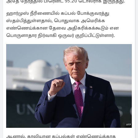
அதே நேரத்தில் பிரென்ட் 95.20 டொலராக இருந்தது.
ஹார்முஸ் நீரிணையில் கப்பல் போக்குவரத்து
ஸ்தம்பித்துள்ளதால், பொதுவாக அமெரிக்க
எண்ணெய்க்கான தேவை அதிகரிக்கக்கூடும் என
பொருளாதார நிர்வாகி ஒருவர் குறிப்பிட்டுள்ளார்.
ஆனால், காலியான கப்பல்கள் எண்ணெய்க்காக