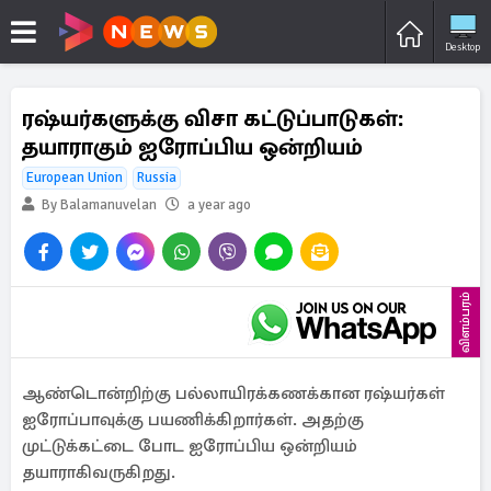
Desktop
ரஷ்யர்களுக்கு விசா கட்டுப்பாடுகள்:
தயாராகும் ஐரோப்பிய ஒன்றியம்
European Union
Russia
By Balamanuvelan
a year ago
விளம்பரம்
ஆண்டொன்றிற்கு பல்லாயிரக்கணக்கான ரஷ்யர்கள்
ஐரோப்பாவுக்கு பயணிக்கிறார்கள். அதற்கு
முட்டுக்கட்டை போட ஐரோப்பிய ஒன்றியம்
தயாராகிவருகிறது.