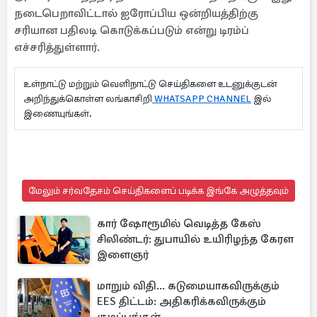
நடைபெறாவிட்டால் ஐரோப்பிய ஒன்றியத்திற்கு
சரியான பதிலடி கொடுக்கப்படும் என்று டிரம்ப்
எச்சரித்துள்ளார்.
உள்நாட்டு மற்றும் வெளிநாட்டு செய்திகளை உடனுக்குடன்
அறிந்துக்கொள்ள லங்காசிறி
WHATSAPP CHANNEL
இல்
இணையுங்கள்.
மேலும் சர்வதேசம் செய்திகளைப் படிக்க இங்கே அழுத்தவும்
கார் ஷோரூமில் வெடித்த கேஸ்
சிலிண்டர்: துபாயில் உயிரிழந்த கேரள
இளைஞர்
மாறும் விதி... கடுமையாகவிருக்கும்
EES திட்டம்: அதிகரிக்கவிருக்கும்