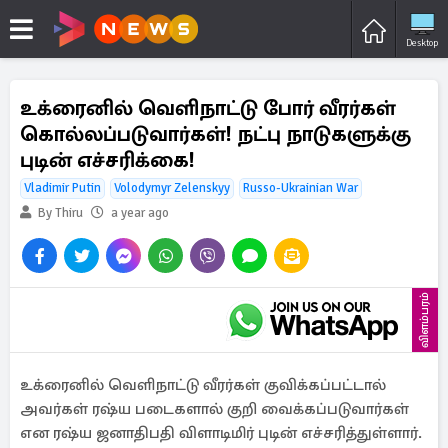
Desktop
உக்ரைனில் வெளிநாட்டு போர் வீரர்கள்
கொல்லப்படுவார்கள்! நட்பு நாடுகளுக்கு
புடின் எச்சரிக்கை!
Vladimir Putin
Volodymyr Zelenskyy
Russo-Ukrainian War
By Thiru
a year ago
விளம்பரம்
உக்ரைனில் வெளிநாட்டு வீரர்கள் குவிக்கப்பட்டால்
அவர்கள் ரஷ்ய படைகளால் குறி வைக்கப்படுவார்கள்
என ரஷ்ய ஜனாதிபதி விளாடிமிர் புடின் எச்சரித்துள்ளார்.