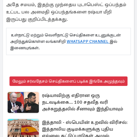
அதே சமயம், இதற்கு முந்தைய புடாபெஸ்ட் ஒப்பந்தம்
உட்பட பல அமைதி ஒப்பந்தங்களை ரஷ்யா மீறி
இருப்பது குறிப்பிடத்தக்கது.
உள்நாட்டு மற்றும் வெளிநாட்டு செய்திகளை உடனுக்குடன்
அறிந்துக்கொள்ள லங்காசிறி
WHATSAPP CHANNEL
இல்
இணையுங்கள்.
மேலும் சர்வதேசம் செய்திகளைப் படிக்க இங்கே அழுத்தவும்
ரஷ்யாவிற்கு எதிரான ஒரு
நடவடிக்கை... 100 சதவீத வரி
அச்சுறுத்தலில் சீனாவும் இந்தியாவும்
இத்தாலி - ஸ்பெயின் உறவில் விரிசல்:
இத்தாலிய குடிமக்களுக்கு புதிய
எல்லை கட்டுப்பாடுகள் அமுல்