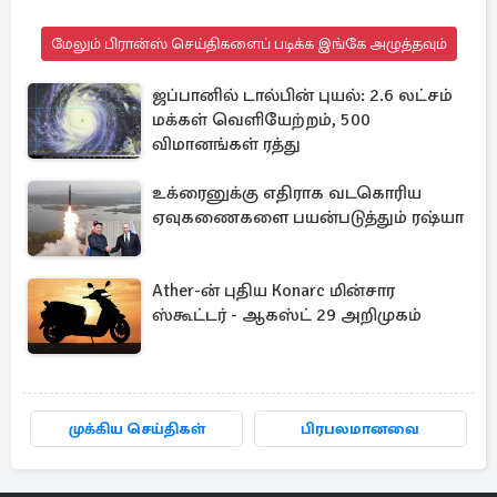
மேலும் பிரான்ஸ் செய்திகளைப் படிக்க இங்கே அழுத்தவும்
ஜப்பானில் டால்பின் புயல்: 2.6 லட்சம்
மக்கள் வெளியேற்றம், 500
விமானங்கள் ரத்து
உக்ரைனுக்கு எதிராக வடகொரிய
ஏவுகணைகளை பயன்படுத்தும் ரஷ்யா
Ather-ன் புதிய Konarc மின்சார
ஸ்கூட்டர் - ஆகஸ்ட் 29 அறிமுகம்
முக்கிய செய்திகள்
பிரபலமானவை