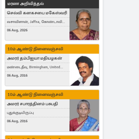
மரண அறிவித்தல்
செல்வி கனகசபை மகேஸ்வரி
வசாவிளான், Jaffna, கோண்டாவில்
கிழக்கு
06 Aug, 2026
10ம் ஆண்டு நினைவஞ்சலி
அமரர் தம்பிஐயா மதியழகன்
மண்டைதீவு, Birmingham, United
Kingdom
06 Aug, 2016
10ம் ஆண்டு நினைவஞ்சலி
அமரர் சபாரத்தினம் பசுபதி
புதுக்குடியிருப்பு
06 Aug, 2016