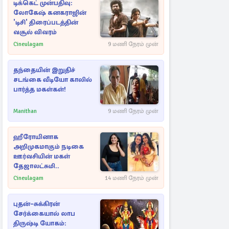
டிக்கெட் முன்பதிவு:
லோகேஷ் கனகராஜின்
'டிசி' திரைப்படத்தின்
வசூல் விவரம்
Cineulagam
9 மணி நேரம் முன்
தந்தையின் இறுதிச்
சடங்கை வீடியோ காலில்
பார்த்த மகள்கள்!
Manithan
9 மணி நேரம் முன்
ஹீரோயினாக
அறிமுகமாகும் நடிகை
ஊர்வசியின் மகள்
தேஜாலட்சுமி..
Cineulagam
14 மணி நேரம் முன்
புதன்–சுக்கிரன்
சேர்க்கையால் லாப
திருஷ்டி யோகம்: