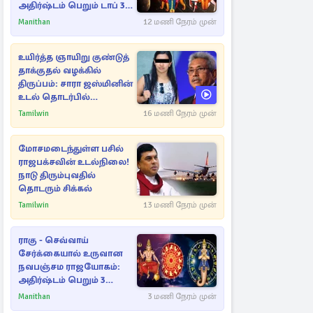
அதிர்ஷ்டம் பெறும் டாப் 3
ராசிகள்!
Manithan
12 மணி நேரம் முன்
உயிர்த்த ஞாயிறு குண்டுத்
தாக்குதல் வழக்கில்
திருப்பம்: சாரா ஜஸ்மினின்
உடல் தொடர்பில்
நீதிமன்றத்தில் வெளியான
Tamilwin
16 மணி நேரம் முன்
அதிர்ச்சி தகவல்
மோசமடைந்துள்ள பசில்
ராஜபக்சவின் உடல்நிலை!
நாடு திரும்புவதில்
தொடரும் சிக்கல்
Tamilwin
13 மணி நேரம் முன்
ராகு - செவ்வாய்
சேர்க்கையால் உருவான
நவபஞ்சம ராஜயோகம்:
அதிர்ஷ்டம் பெறும் 3
ராசிகள்!
Manithan
3 மணி நேரம் முன்