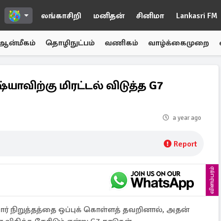
லங்காசிறி
மனிதன்
சினிமா
Lankasri FM
ஆன்மீகம்
தொழிநுட்பம்
வணிகம்
வாழ்க்கைமுறை
்யாவிற்கு மிரட்டல் விடுத்த G7
a year ago
Report
விளம்பரம்
ர் நிறுத்தத்தை ஒப்புக் கொள்ளத் தவறினால், அதன்