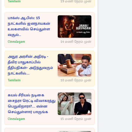
Tamilwin
19 மணி நேரம் முன்
பாக்ஸ் ஆபிஸ்: 15
நாட்களில் ஜனநாயகன்
உலகளவில் செய்துள்ள
வசூல்..
Cineulagam
14 மணி நேரம் முன்
அநுர அரசின் அதிரடி -
தீவிர பாதுகாப்பில்
நீதிபதிகள்- அடுத்துவரும்
நாட்களில்
அம்பலமாகவுள்ள ரகசியம்
Tamilwin
10 மணி நேரம் முன்
கயல் சீரியல் நடிகை
சைத்ரா ரெட்டி விவாகரத்து
பெறுகிறாரா?... என்ன
செய்துள்ளார் பாருங்க
Cineulagam
15 மணி நேரம் முன்