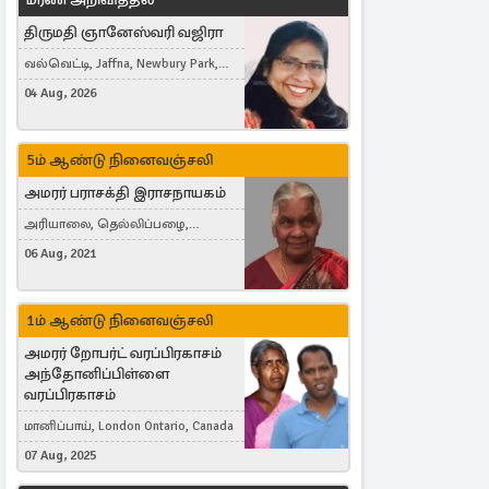
திருமதி ஞானேஸ்வரி வஜிரா
வல்வெட்டி, Jaffna, Newbury Park,
United Kingdom
04 Aug, 2026
5ம் ஆண்டு நினைவஞ்சலி
அமரர் பராசக்தி இராசநாயகம்
அரியாலை, தெல்லிப்பழை,
Montreal, Canada
06 Aug, 2021
1ம் ஆண்டு நினைவஞ்சலி
அமரர் றோபர்ட் வரப்பிரகாசம்
அந்தோனிப்பிள்ளை
வரப்பிரகாசம்
மானிப்பாய், London Ontario, Canada
07 Aug, 2025