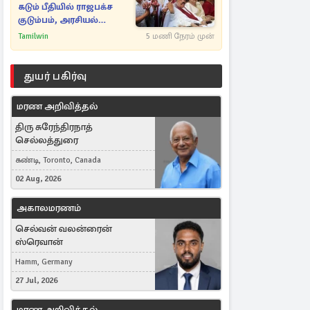
கடும் பீதியில் ராஜபக்ச
குடும்பம், அரசியல்
நட்புகள்
Tamilwin
5 மணி நேரம் முன்
துயர் பகிர்வு
மரண அறிவித்தல்
திரு சுரேந்திரநாத்
செல்லத்துரை
கண்டி, Toronto, Canada
02 Aug, 2026
அகாலமரணம்
செல்வன் வலன்ரைன்
ஸ்ரெவான்
Hamm, Germany
27 Jul, 2026
மரண அறிவித்தல்