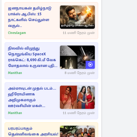
ஜனநாயகன் தமிழ்நாடு
பாக்ஸ் ஆபிஸ்: 15
நாட்களில் செய்துள்ள
வசூல்..
Cineulagam
11 மணி நேரம் முன்
நிலவில் விழுந்து
நொறுங்கிய SpaceX
ராக்கெட்: 8,690 கி.மீ வேக
மோதலால் உருவான புதிய
பள்ளம்!
Manithan
8 மணி நேரம் முன்
அம்மாவுடன் முதல் படம்...
ஹீரோயினாக
அறிமுகமாகும்
ஊர்வசியின் மகள்
தேஜலட்சுமி!
Manithan
11 மணி நேரம் முன்
பரபரப்பாகும்
தென்னிலங்கை அரசியல்!