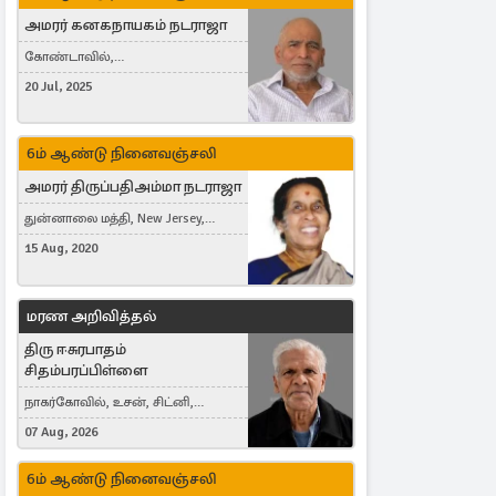
அமரர் கனகநாயகம் நடராஜா
கோண்டாவில்,
புன்னாலைக்கட்டுவன், சவுதி
20 Jul, 2025
அரேபியா, Saudi Arabia, ஜேர்மனி,
Germany, Brampton, Canada
6ம் ஆண்டு நினைவஞ்சலி
அமரர் திருப்பதிஅம்மா நடராஜா
துன்னாலை மத்தி, New Jersey,
United States, Toronto, Canada
15 Aug, 2020
மரண அறிவித்தல்
திரு ஈசுரபாதம்
சிதம்பரப்பிள்ளை
நாகர்கோவில், உசன், சிட்னி,
Australia
07 Aug, 2026
6ம் ஆண்டு நினைவஞ்சலி