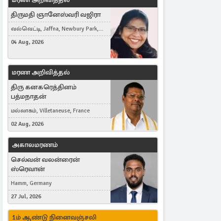
திருமதி ஞானேஸ்வரி வஜிரா
வல்வெட்டி, Jaffna, Newbury Park,
United Kingdom
04 Aug, 2026
மரண அறிவித்தல்
திரு கனகரெத்தினம்
பத்மநாதன்
மல்லாகம், Villetaneuse, France
02 Aug, 2026
அகாலமரணம்
செல்வன் வலன்ரைன்
ஸ்ரெவான்
Hamm, Germany
27 Jul, 2026
1ம் ஆண்டு நினைவஞ்சலி