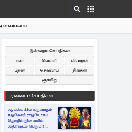
ஏனையவை
இன்றைய செய்திகள்
சனி
வெள்ளி
வியாழன்
புதன்
செவ்வாய்
திங்கள்
ஞாயிறு
ஏனைய செய்திகள்
ஆகஸ்ட் 11ல் உருவாகும்
கஜகேசரி ராஜயோகம்:
தொழில் நிலையில்
அதிர்ஷ்டம் பெறும் 3