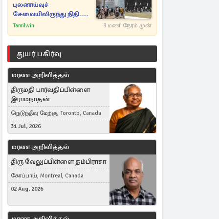
புலனாய்வுச்
சேவையிலிருந்து நிதி..
வெளியான அதிர்ச்சி
Tamilwin
3 மணி நேரம் முன்
தகவல்!
துயர் பகிர்வு
மரண அறிவித்தல்
திருமதி பார்வதிப்பிள்ளை
இராமநாதன்
நெடுந்தீவு மேற்கு, Toronto, Canada
31 Jul, 2026
மரண அறிவித்தல்
திரு வேலுப்பிள்ளை தம்பிராசா
கோப்பாய், Montreal, Canada
02 Aug, 2026
மரண அறிவித்தல்