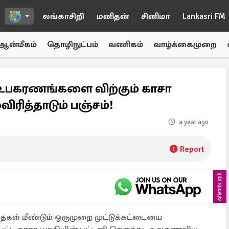
லங்காசிறி
மனிதன்
சினிமா
Lankasri FM
ஆன்மீகம்
தொழிநுட்பம்
வணிகம்
வாழ்க்கைமுறை
 உபகரணங்களை விற்கும் காசா
ரித்தாடும் பஞ்சம்!
a year ago
Report
விளம்பரம்
்தைகள் மீண்டும் ஒருமுறை முட்டுக்கட்டையை