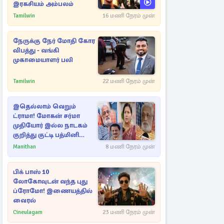
இரகசியம் அம்பலம்
Tamilwin
16 மணி நேரம் முன்
நேருக்கு நேர் மோதி கோர
விபத்து - வங்கி
முகாமையாளர் பலி
Tamilwin
22 மணி நேரம் முன்
இதெல்லாம் வெறும்
ட்ராமா! மோகன் சர்மா
முதியோர் இல்ல நாடகம்
குறித்து குட்டி பத்மினி
பரபரப்பு பேட்டி
Manithan
8 மணி நேரம் முன்
பிக் பாஸ் 10
லோகோவுடன் வந்த புது
ப்ரோமோ! இணையத்தில்
வைரல்
Cineulagam
23 மணி நேரம் முன்