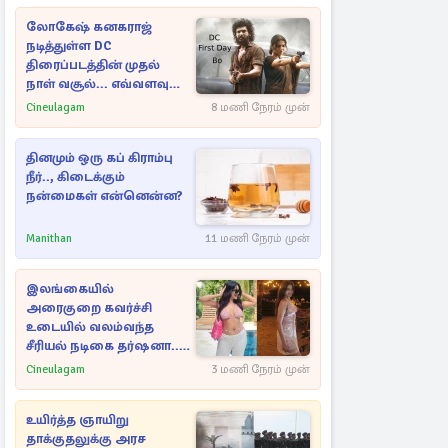
லோகேஷ் கனகராஜ்
நடித்துள்ள DC
திரைப்படத்தின் முதல்
நாள் வசூல்... எவ்வளவு
தெரியுமா?
Cineulagam
8 மணி நேரம் முன்
தினமும் ஒரு கப் கிராம்பு
நீர்.., கிடைக்கும்
நன்மைகள் என்னென்ன?
Manithan
11 மணி நேரம் முன்
இலங்கையில்
அரைகுறை கவர்ச்சி
உடையில் வலம்வந்த
சீரியல் நடிகை தர்ஷனா...
அவரே வெளியிட்ட
Cineulagam
3 மணி நேரம் முன்
வீடியோ
உயிர்த்த ஞாயிறு
தாக்குதலுக்கு அரச