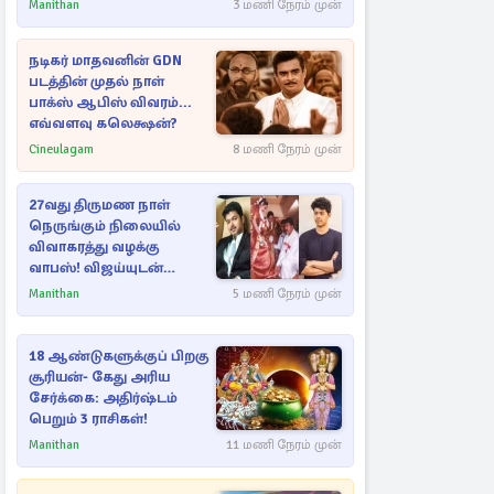
ராசிகள்!
Manithan
3 மணி நேரம் முன்
நடிகர் மாதவனின் GDN
படத்தின் முதல் நாள்
பாக்ஸ் ஆபிஸ் விவரம்...
எவ்வளவு கலெக்ஷன்?
Cineulagam
8 மணி நேரம் முன்
27வது திருமண நாள்
நெருங்கும் நிலையில்
விவாகரத்து வழக்கு
வாபஸ்! விஜய்யுடன்
மீண்டும் இணைவாரா?
Manithan
5 மணி நேரம் முன்
18 ஆண்டுகளுக்குப் பிறகு
சூரியன்- கேது அரிய
சேர்க்கை: அதிர்ஷ்டம்
பெறும் 3 ராசிகள்!
Manithan
11 மணி நேரம் முன்