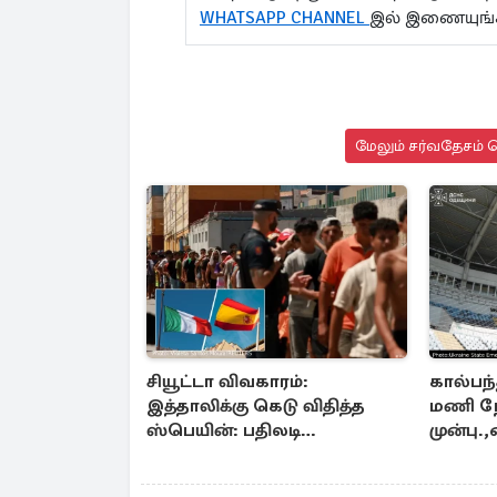
WHATSAPP CHANNEL
இல் இணையுங்
மேலும் சர்வதேசம் ச
சியூட்டா விவகாரம்:
கால்பந்
இத்தாலிக்கு கெடு விதித்த
மணி நே
ஸ்பெயின்: பதிலடி
முன்பு
நடவடிக்கை உறுதி
ரஷ்ய 