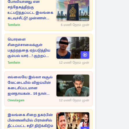
போலியானது என
சந்தேகத்திற்கு
உட்படுத்தப்பட்ட இலங்கை
கடவுச்சீட்டு! முன்னாள்
எம்.பிக்கு
Tamilwin
6 மணி நேரம் முன்
பிரித்தானியாவில் ஏற்பட்ட
சிக்கல்
பொரளை
சிறைச்சாலைக்குள்
பதற்றத்தை ஏற்படுத்திய
கும்பல் யார்...! குற்றப்
பின்னணி தொடர்பில்
Tamilwin
12 மணி நேரம் முன்
அதிர்ச்சித் தகவல்கள்
எல்லையே இல்லா வசூல்
வேட்டையில் விஜய்யின்
கடைசிப்படமான
ஜனநாயகன்.. 16 நாள்
பாக்ஸ் ஆபிஸ்
Cineulagam
12 மணி நேரம் முன்
இலங்கை சிறை தகர்பின்
பின்னணியில் பிரான்சில்
தீட்டப்பட்ட சதி! திடுக்கிடும்