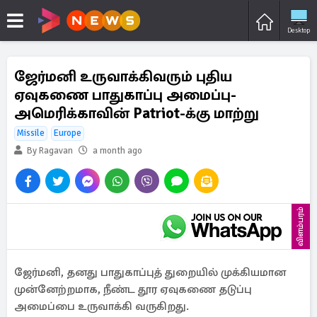
Desktop
ஜேர்மனி உருவாக்கிவரும் புதிய
ஏவுகணை பாதுகாப்பு அமைப்பு-
அமெரிக்காவின் Patriot-க்கு மாற்று
Missile
Europe
By Ragavan
a month ago
விளம்பரம்
ஜேர்மனி, தனது பாதுகாப்புத் துறையில் முக்கியமான
முன்னேற்றமாக, நீண்ட தூர ஏவுகணை தடுப்பு
அமைப்பை உருவாக்கி வருகிறது.