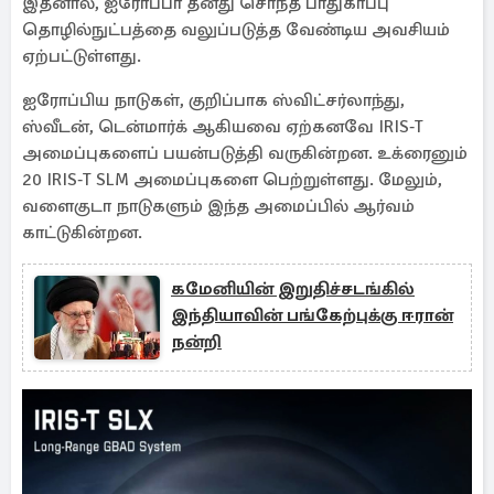
இதனால், ஐரோப்பா தனது சொந்த பாதுகாப்பு
தொழில்நுட்பத்தை வலுப்படுத்த வேண்டிய அவசியம்
ஏற்பட்டுள்ளது.
ஐரோப்பிய நாடுகள், குறிப்பாக ஸ்விட்சர்லாந்து,
ஸ்வீடன், டென்மார்க் ஆகியவை ஏற்கனவே IRIS‑T
அமைப்புகளைப் பயன்படுத்தி வருகின்றன. உக்ரைனும்
20 IRIS‑T SLM அமைப்புகளை பெற்றுள்ளது. மேலும்,
வளைகுடா நாடுகளும் இந்த அமைப்பில் ஆர்வம்
காட்டுகின்றன.
கமேனியின் இறுதிச்சடங்கில்
இந்தியாவின் பங்கேற்புக்கு ஈரான்
நன்றி