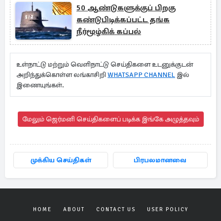
50 ஆண்டுகளுக்குப் பிறகு
கண்டுபிடிக்கப்பட்ட தங்க
நீர்மூழ்கிக் கப்பல்
உள்நாட்டு மற்றும் வெளிநாட்டு செய்திகளை உடனுக்குடன்
அறிந்துக்கொள்ள லங்காசிறி
WHATSAPP CHANNEL
இல்
இணையுங்கள்.
மேலும் ஜெர்மனி செய்திகளைப் படிக்க இங்கே அழுத்தவும்
முக்கிய செய்திகள்
பிரபலமானவை
HOME
ABOUT
CONTACT US
USER POLICY