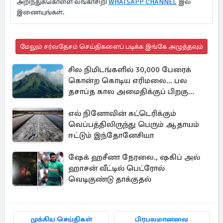
அறிந்துக்கொள்ள லங்காசிறி
WHATSAPP CHANNEL
இல்
இணையுங்கள்.
மேலும் சர்வதேசம் செய்திகளைப் படிக்க இங்கே அழுத்தவும்
சில நிமிடங்களில் 30,000 பேரைக்
கொன்ற கொடிய எரிமலை... பல
தசாப்த கால அமைதிக்குப் பிறகு
மீண்டும்
எல் நினோவின் சுட்டெரிக்கும்
வெப்பத்திலிருந்து பெரும் ஆதாயம்
ஈட்டும் இந்தோனேசியா
ஷேக் ஹசீனா நேரலை., ஷகிப் அல்
ஹாசன் வீட்டில் பெட்ரோல்
வெடிகுண்டு தாக்குதல்
முக்கிய செய்திகள்
பிரபலமானவை