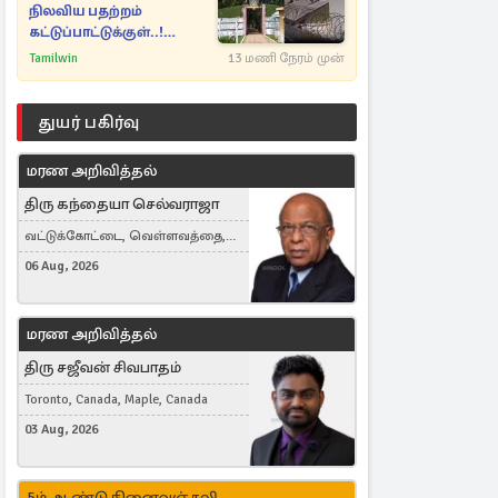
நிலவிய பதற்றம்
கட்டுப்பாட்டுக்குள்..!
அதிரடியாக களமிறங்கிய
Tamilwin
13 மணி நேரம் முன்
அதிகாரிகள்
துயர் பகிர்வு
மரண அறிவித்தல்
திரு கந்தையா செல்வராஜா
வட்டுக்கோட்டை, வெள்ளவத்தை,
Toronto, Canada
06 Aug, 2026
மரண அறிவித்தல்
திரு சஜீவன் சிவபாதம்
Toronto, Canada, Maple, Canada
03 Aug, 2026
5ம் ஆண்டு நினைவஞ்சலி