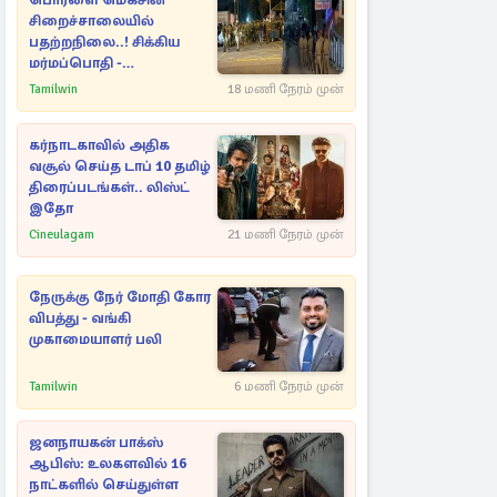
பொரளை மெகசின்
சிறைச்சாலையில்
பதற்றநிலை..! சிக்கிய
மர்மப்பொதி -
பின்னணியில் வெளியான
Tamilwin
18 மணி நேரம் முன்
காரணம்
கர்நாடகாவில் அதிக
வசூல் செய்த டாப் 10 தமிழ்
திரைப்படங்கள்.. லிஸ்ட்
இதோ
Cineulagam
21 மணி நேரம் முன்
நேருக்கு நேர் மோதி கோர
விபத்து - வங்கி
முகாமையாளர் பலி
Tamilwin
6 மணி நேரம் முன்
ஜனநாயகன் பாக்ஸ்
ஆபிஸ்: உலகளவில் 16
நாட்களில் செய்துள்ள