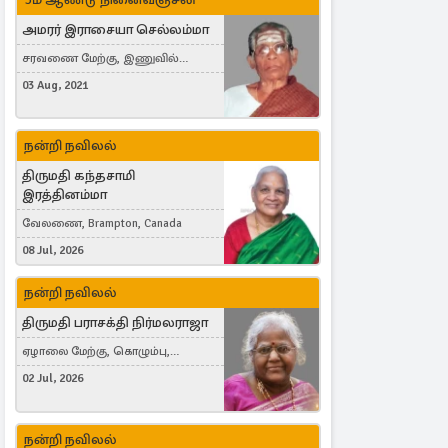
அமரர் இராசையா செல்லம்மா
சரவணை மேற்கு, இணுவில்
கிழக்கு
03 Aug, 2021
நன்றி நவிலல்
திருமதி கந்தசாமி
இரத்தினம்மா
வேலணை, Brampton, Canada
08 Jul, 2026
நன்றி நவிலல்
திருமதி பராசக்தி நிர்மலராஜா
ஏழாலை மேற்கு, கொழும்பு,
தங்காலை, London, United Kingdom
02 Jul, 2026
நன்றி நவிலல்