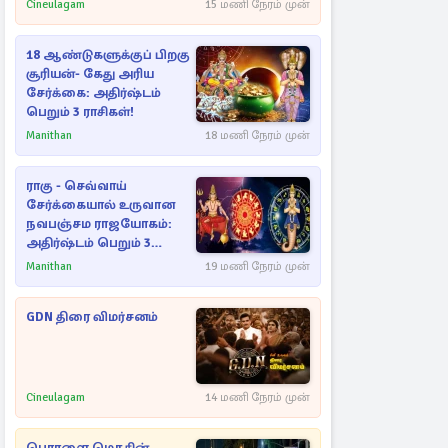
Cineulagam
15 மணி நேரம் முன்
18 ஆண்டுகளுக்குப் பிறகு
சூரியன்- கேது அரிய
சேர்க்கை: அதிர்ஷ்டம்
பெறும் 3 ராசிகள்!
Manithan
18 மணி நேரம் முன்
ராகு - செவ்வாய்
சேர்க்கையால் உருவான
நவபஞ்சம ராஜயோகம்:
அதிர்ஷ்டம் பெறும் 3
ராசிகள்!
Manithan
19 மணி நேரம் முன்
GDN திரை விமர்சனம்
Cineulagam
14 மணி நேரம் முன்