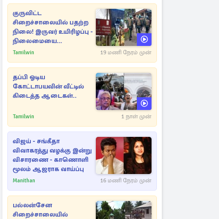
குருவிட்ட
சிறைச்சாலையில் பதற்ற
நிலை! இருவர் உயிரிழப்பு -
நிலைமையை
கட்டுப்படுத்த பொலிஸார்
Tamilwin
19 மணி நேரம் முன்
கண்ணீர்புகை பிரயோகம்
தப்பி ஓடிய
கோட்டாபயவின் வீட்டில்
கிடைத்த ஆடைகள்..
Tamilwin
1 நாள் முன்
விஜய் - சங்கீதா
விவாகரத்து வழக்கு இன்று
விசாரணை - காணொளி
மூலம் ஆஜராக வாய்ப்பு
Manithan
16 மணி நேரம் முன்
பல்லன்சேன
சிறைச்சாலையில்