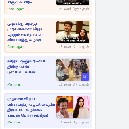
வசூல் விவரம்
Cineulagam
20 மணி நேரம் முன்
முடிவுக்கு வந்தது
முதலமைச்சர் விஜய்
மற்றும் சங்கீதாவின்
விவாகரத்து வழக்கு
Cineulagam
13 மணி நேரம் முன்
விஜய் மற்றும் நடிகை
திரிஷாவின்
புகைப்படங்கள்
Manithan
12 மணி நேரம் முன்
முதல்வர் விஜய்
விவாகரத்து வழக்கில் புதிய
திருப்பம் - வழக்கை
வாபஸ் பெற்ற சங்கீதா!
Manithan
11 மணி நேரம் முன்