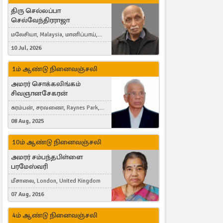
திரு செல்லப்பா
செல்வேந்திரராஜா
மலேசியா, Malaysia, மானிப்பாய்,
Duisburg, Germany, London, United
10 Jul, 2026
Kingdom
1ம் ஆண்டு நினைவஞ்சலி
அமரர் சொக்கலிங்கம்
சிவஞானசேகரன்
கரம்பன், சரவணை, Raynes Park,
London, United Kingdom
08 Aug, 2025
10ம் ஆண்டு நினைவஞ்சலி
அமரர் சம்பந்தபிள்ளை
பரமேஸ்வரி
மீசாலை, London, United Kingdom
07 Aug, 2016
4ம் ஆண்டு நினைவஞ்சலி