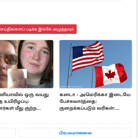
ெய்திகளைப் படிக்க இங்கே அழுத்தவும்
ானியாவில் ஒரு வயது
கனடா - அமெரிக்கா இடையே
 உயிரிழப்பு:
பேச்சுவார்த்தை:
்கள் மீது குற்ற
குறைக்கப்படும் வரிகள்:
பதிவு
எதிர்பார்க்கப்படும் சலுகைகள்
பிரபலமானவை