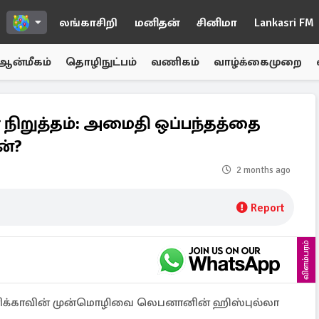
லங்காசிறி
மனிதன்
சினிமா
Lankasri FM
ஆன்மீகம்
தொழிநுட்பம்
வணிகம்
வாழ்க்கைமுறை
நிறுத்தம்: அமைதி ஒப்பந்தத்தை
ன்?
2 months ago
Report
விளம்பரம்
ரிக்காவின் முன்மொழிவை லெபனானின் ஹிஸ்புல்லா