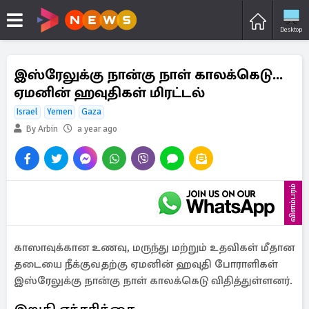
Desktop
இஸ்ரேலுக்கு நான்கு நாள் காலக்கெடு...
ஏமனின் ஹவுதிகள் மிரட்டல்
Israel
Yemen
Gaza
By Arbin
a year ago
விளம்பரம்
காஸாவுக்கான உணவு, மருந்து மற்றும் உதவிகள் மீதான
தடையை நீக்குவதற்கு ஏமனின் ஹவுதி போராளிகள்
இஸ்ரேலுக்கு நான்கு நாள் காலக்கெடு விதித்துள்ளனர்.