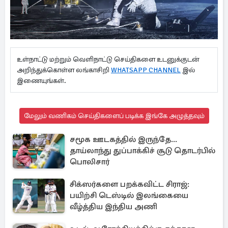
உள்நாட்டு மற்றும் வெளிநாட்டு செய்திகளை உடனுக்குடன்
அறிந்துக்கொள்ள லங்காசிறி
WHATSAPP CHANNEL
இல்
இணையுங்கள்.
மேலும் வணிகம் செய்திகளைப் படிக்க இங்கே அழுத்தவும்
சமூக ஊடகத்தில் இருந்தே...
தாய்லாந்து துப்பாக்கிச் சூடு தொடர்பில்
பொலிசார்
சிக்ஸர்களை பறக்கவிட்ட சிராஜ்:
பயிற்சி டெஸ்டில் இலங்கையை
வீழ்த்திய இந்திய அணி