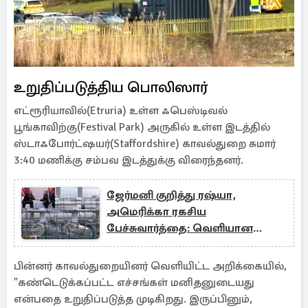
உறுதிப்படுத்திய பொலிஸார்
எட்ரூரியாவில்(Etruria) உள்ள ஃபெஸ்டிவல்
பூங்காவிற்கு(Festival Park) அருகில் உள்ள இடத்தில்
ஸ்டாஃபோர்ட்ஷயர்(Staffordshire) காவல்துறை சுமார்
3:40 மணிக்கு சம்பவ இடத்துக்கு விரைந்தனர்.
ஜேர்மனி குறித்து ரஷ்யா,
அமெரிக்கா ரகசிய
பேச்சுவார்த்தை: வெளியான
தகவல்
பின்னர் காவல்துறையினர் வெளியிட்ட அறிக்கையில்,
"கண்டெடுக்கப்பட்ட எச்சங்கள் மனிதனுடையது
என்பதை உறுதிப்படுத்த முடிகிறது. இருப்பினும்,