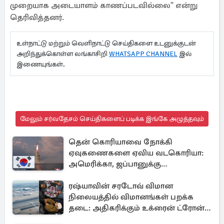
முறையாக அடையாளம் காணப்படவில்லை" என்று
தெரிவித்தனர்.
உள்நாட்டு மற்றும் வெளிநாட்டு செய்திகளை உடனுக்குடன்
அறிந்துக்கொள்ள லங்காசிறி
WHATSAPP CHANNEL
இல்
இணையுங்கள்.
மேலும் சர்வதேசம் செய்திகளைப் படிக்க இங்கே அழுத்தவும்
தென் கொரியாவை நோக்கி
ஏவுகணைகளை ஏவிய வடகொரியா:
அமெரிக்கா, ஜப்பானுக்கு
அனுப்பப்பட்ட தகவல்
ரஷ்யாவின் சரடோவ் விமான
நிலையத்தில் விமானங்கள் பறக்க
தடை: அதிகரிக்கும் உக்ரைன் ட்ரோன்
தாக்குதல்