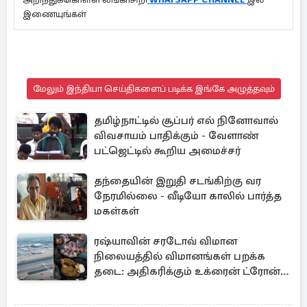
இணையுங்கள்
மேலும் இந்தியா செய்திகளைப் படிக்க இங்கே அழுத்தவும்
தமிழ்நாட்டில் சூப்பர் எல் நினோவால்
விவசாயம் பாதிக்கும் - வேளாண்
பட்ஜெட்டில் கூறிய அமைச்சர்
தந்தையின் இறுதி சடங்கிற்கு வர
நேரமில்லை - வீடியோ காலில் பார்த்த
மகள்கள்
ரஷ்யாவின் சரடோவ் விமான
நிலையத்தில் விமானங்கள் பறக்க
தடை: அதிகரிக்கும் உக்ரைன் ட்ரோன்
தாக்குதல்