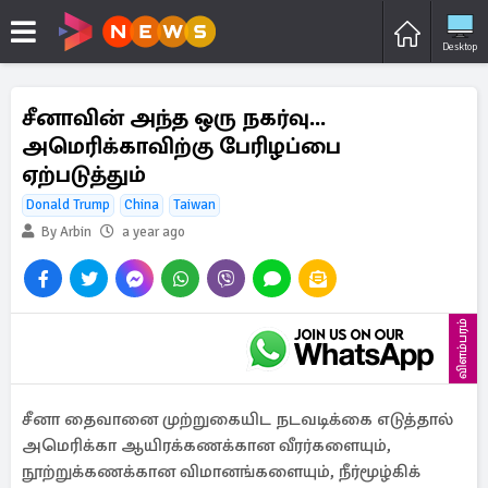
Desktop
சீனாவின் அந்த ஒரு நகர்வு...
அமெரிக்காவிற்கு பேரிழப்பை
ஏற்படுத்தும்
Donald Trump
China
Taiwan
By Arbin
a year ago
விளம்பரம்
சீனா தைவானை முற்றுகையிட நடவடிக்கை எடுத்தால்
அமெரிக்கா ஆயிரக்கணக்கான வீரர்களையும்,
நூற்றுக்கணக்கான விமானங்களையும், நீர்மூழ்கிக்