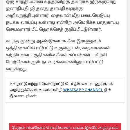
ஒரு சாத்தியமான உத்தரவிற்கு தயாராக இருக்குமாறு
ஜனாதிபதி ஜி தனது தளபதிகளுக்கு
அறிவுறுத்தியுள்ளார். தைவான் மீது படையெடுப்பு
நடக்க வாய்ப்பு உள்ளது என்றே அமெரிக்க பாதுகாப்பு
செயலாளர் பீட் ஹெக்செத் குறிப்பிட்டுள்ளார்.
கடந்த மூன்று ஆண்டுகளாக சீன இராணுவம்
ஒத்திகையில் ஈடுபட்டு வருவதுடன், தைவானைச்
சுற்றியுள்ள பகுதிகளில் சீனக் கப்பல்கள் பயிற்சி
மேற்கொள்ளும் நடவடிக்கைகளிலும் ஈடுபட்டு
வருகிறது.
உள்நாட்டு மற்றும் வெளிநாட்டு செய்திகளை உடனுக்குடன்
அறிந்துக்கொள்ள லங்காசிறி
WHATSAPP CHANNEL
இல்
இணையுங்கள்.
மேலும் சர்வதேசம் செய்திகளைப் படிக்க இங்கே அழுத்தவும்