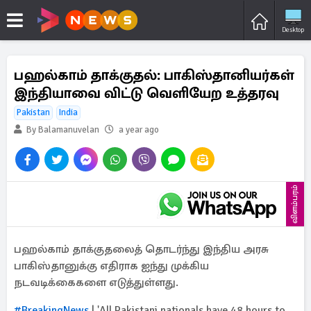
Desktop
பஹல்காம் தாக்குதல்: பாகிஸ்தானியர்கள்
இந்தியாவை விட்டு வெளியேற உத்தரவு
Pakistan
India
By Balamanuvelan
a year ago
விளம்பரம்
பஹல்காம் தாக்குதலைத் தொடர்ந்து இந்திய அரசு
பாகிஸ்தானுக்கு எதிராக ஐந்து முக்கிய
நடவடிக்கைகளை எடுத்துள்ளது.
#BreakingNews
| 'All Pakistani nationals have 48 hours to