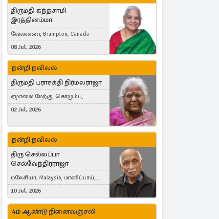
திருமதி கந்தசாமி
இரத்தினம்மா
வேலணை, Brampton, Canada
08 Jul, 2026
நன்றி நவிலல்
திருமதி பராசக்தி நிர்மலராஜா
ஏழாலை மேற்கு, கொழும்பு,
தங்காலை, London, United Kingdom
02 Jul, 2026
நன்றி நவிலல்
திரு செல்லப்பா
செல்வேந்திரராஜா
மலேசியா, Malaysia, மானிப்பாய்,
Duisburg, Germany, London, United
10 Jul, 2026
Kingdom
4ம் ஆண்டு நினைவஞ்சலி