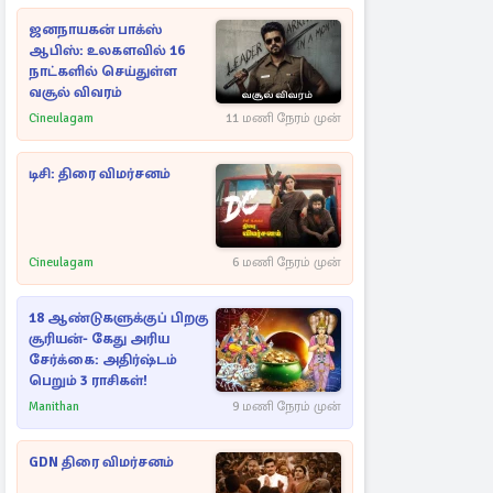
ஜனநாயகன் பாக்ஸ்
ஆபிஸ்: உலகளவில் 16
நாட்களில் செய்துள்ள
வசூல் விவரம்
Cineulagam
11 மணி நேரம் முன்
டிசி: திரை விமர்சனம்
Cineulagam
6 மணி நேரம் முன்
18 ஆண்டுகளுக்குப் பிறகு
சூரியன்- கேது அரிய
சேர்க்கை: அதிர்ஷ்டம்
பெறும் 3 ராசிகள்!
Manithan
9 மணி நேரம் முன்
GDN திரை விமர்சனம்