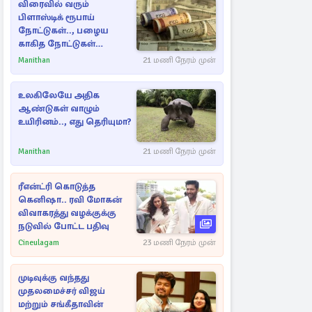
விரைவில் வரும்
பிளாஸ்டிக் ரூபாய்
நோட்டுகள்.., பழைய
காகித நோட்டுகள்
செல்லுமா?
Manithan
21 மணி நேரம் முன்
உலகிலேயே அதிக
ஆண்டுகள் வாழும்
உயிரினம்.., எது தெரியுமா?
Manithan
21 மணி நேரம் முன்
ரீஎன்ட்ரி கொடுத்த
கெனிஷா.. ரவி மோகன்
விவாகரத்து வழக்குக்கு
நடுவில் போட்ட பதிவு
Cineulagam
23 மணி நேரம் முன்
முடிவுக்கு வந்தது
முதலமைச்சர் விஜய்
மற்றும் சங்கீதாவின்