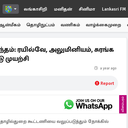
லங்காசிறி
மனிதன்
சினிமா
Lankasri FM
ஆன்மீகம்
தொழிநுட்பம்
வணிகம்
வாழ்க்கைமுறை
ந்தம்: ரயில்வே, அலுமினியம், சுரங்க
ு முயற்சி
a year ago
Report
விளம்பரம்
ொழில்துறை கூட்டணியை வலுப்படுத்தும் நோக்கில்