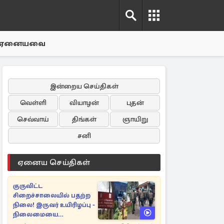
ஏனையவை
இன்றைய செய்திகள்
வெள்ளி
வியாழன்
புதன்
செவ்வாய்
திங்கள்
ஞாயிறு
சனி
ஏனைய செய்திகள்
குருவிட்ட
சிறைச்சாலையில் பதற்ற
நிலை! இருவர் உயிரிழப்பு -
நிலைமையை