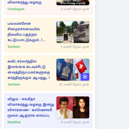
விவாகரத்து வழக்கு
Cineulagam
4 மணி நேரம் முன்
பல்லன்சேன
சிறைச்சாலையில்
நிலவிய பதற்றம்
கட்டுப்பாட்டுக்குள்..!
அதிரடியாக களமிறங்கிய
Tamilwin
4 மணி நேரம் முன்
அதிகாரிகள்
சுவிட்சர்லாந்தில்
இலங்கை கடவுச்சீட்டு
வைத்திருப்பவர்களுக்கு
காத்திருக்கும் ஆபத்து..!
Tamilwin
15 மணி நேரம் முன்
விஜய் - சங்கீதா
விவாகரத்து வழக்கு இன்று
விசாரணை - காணொளி
மூலம் ஆஜராக வாய்ப்பு
Manithan
6 மணி நேரம் முன்