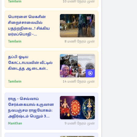
கட்டுப்படுத்த பொலிஸார்
Tamilwin
10 மணி நேரம் முன்
கண்ணீர்புகை பிரயோகம்
பொரளை மெகசின்
சிறைச்சாலையில்
பதற்றநிலை..! சிக்கிய
மர்மப்பொதி -
பின்னணியில் வெளியான
Tamilwin
8 மணி நேரம் முன்
காரணம்
தப்பி ஓடிய
கோட்டாபயவின் வீட்டில்
கிடைத்த ஆடைகள்..
Tamilwin
14 மணி நேரம் முன்
ராகு - செவ்வாய்
சேர்க்கையால் உருவான
நவபஞ்சம ராஜயோகம்:
அதிர்ஷ்டம் பெறும் 3
ராசிகள்!
Manithan
9 மணி நேரம் முன்