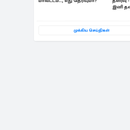
மாவட்டம்.., எது தெரியுமா?
தளர்வு 
இனி த
முக்கிய செய்திகள்