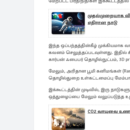
மேற்பட்ட பிரதிநிதிகள் இக்கூட்டத்த
முதல்முறையாக வி
எதிரான நாடு
இந்த ஒப்பந்தத்தின்கீழ் முக்கியமாக
கவனம் செலுத்தப்படவுள்ளது. இதில் 
கார்பன் ஃபைபர் தொழில்நுட்பம், 3D prin
மேலும், அரிதான பூமி கனிமங்கள் (Rare E
தொழில்துறை உள்கட்டமைப்பு மேம்பா
இக்கூட்டத்தின் முடிவில், இரு நாடு
ஒத்துழைப்பை மேலும் வலுப்படுத்த உ
CO2 வாயுவை உணவ