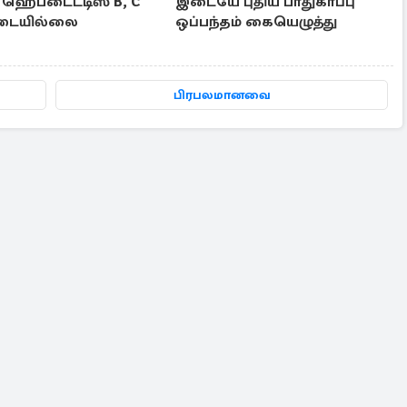
- ஹெபடைட்டிஸ் B, C
இடையே புதிய பாதுகாப்பு
டையில்லை
ஒப்பந்தம் கையெழுத்து
பிரபலமானவை