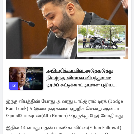
அமெரிக்காவில் அடுத்தடுத்து
நிகழ்ந்த விமான விபத்துகள்:
டிரம்ப் சுட்டிக்காட்டியுள்ள புதிய
காரணம்!
இந்த விபத்தின் போது அவரது டாட்ஜ் ராம் டிரக் (Dodge
Ram truck) 4 இளைஞர்களை ஏற்றிச் சென்ற ஆல்பா
ரோமியோவுடன்(Alfa Romeo) நேருக்கு நேர் மோதியது.
இதில் 14 வயது ஈதன் பால்கோவிட்ஸ்(Ethan Falkowit)