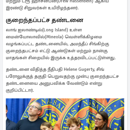
மற்றும் ட்ரூ ஹாசன்பீன்(Drew Hassenbein) ஆகிய
இரண்டு சிறுவர்கள் உயிரிழந்தனர்.
குறைந்தப்பட்ச தண்டனை
லாங் ஐலாண்டில்(Long Island) உள்ள
மைன்யோலாவில்(Mineola) வெள்ளிக்கிழமை
வழங்கப்பட்ட தண்டனையில், அமந்தீப் சிங்கிற்கு
குறைந்தபட்சம் எட்டு ஆண்டுகள் மற்றும் நான்கு
மாதங்கள் சிறையில் இருக்க உத்தரவிடப்பட்டுள்ளது.
தண்டனை விதித்த நீதிபதி Helene Gugerty, சிங்
பரோலுக்குத் தகுதி பெறுவதற்கு முன்பு குறைந்தபட்ச
தண்டனையை அனுபவிக்க வேண்டும் என்று
குறிப்பிட்டார்.