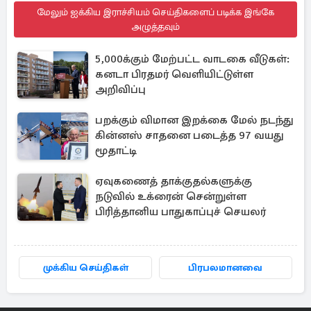
மேலும் ஐக்கிய இராச்சியம் செய்திகளைப் படிக்க இங்கே
அழுத்தவும்
5,000க்கும் மேற்பட்ட வாடகை வீடுகள்:
கனடா பிரதமர் வெளியிட்டுள்ள
அறிவிப்பு
பறக்கும் விமான இறக்கை மேல் நடந்து
கின்னஸ் சாதனை படைத்த 97 வயது
மூதாட்டி
ஏவுகணைத் தாக்குதல்களுக்கு
நடுவில் உக்ரைன் சென்றுள்ள
பிரித்தானிய பாதுகாப்புச் செயலர்
முக்கிய செய்திகள்
பிரபலமானவை