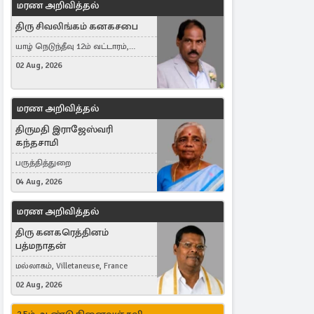
மரண அறிவித்தல்
திரு சிவலிங்கம் கனகசபை
யாழ் நெடுந்தீவு 12ம் வட்டாரம்,
Jaffna, நயினாதீவு, London, United
02 Aug, 2026
Kingdom
மரண அறிவித்தல்
திருமதி இராஜேஸ்வரி
கந்தசாமி
பருத்தித்துறை
04 Aug, 2026
மரண அறிவித்தல்
திரு கனகரெத்தினம்
பத்மநாதன்
மல்லாகம், Villetaneuse, France
02 Aug, 2026