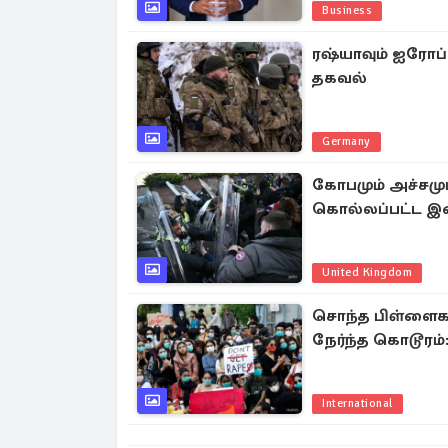
Business
ரஷ்யாவும் ஐரோப்ப
தகவல்
Germany
கோபமும் அச்சமும
கொல்லப்பட்ட இ
United Kingdom
சொந்த பிள்ளைகள்
நேர்ந்த கொடூரம்:
International