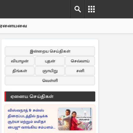
ஏனையவை
இன்றைய செய்திகள்
வியாழன்
புதன்
செவ்வாய்
திங்கள்
ஞாயிறு
சனி
வெள்ளி
ஏனைய செய்திகள்
விஸ்வநாத் & சன்ஸ்
திரைப்படத்தில் நடிக்க
சூர்யா மற்றும் மமிதா
பைஜூ வாங்கிய சம்பளம்..