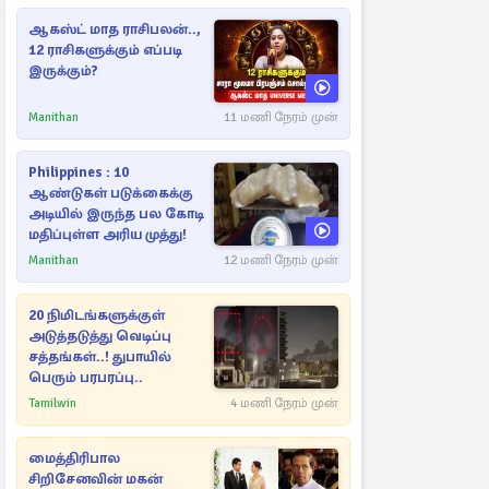
ஆகஸ்ட் மாத ராசிபலன்..,
12 ராசிகளுக்கும் எப்படி
இருக்கும்?
Manithan
11 மணி நேரம் முன்
Philippines : 10
ஆண்டுகள் படுக்கைக்கு
அடியில் இருந்த பல கோடி
மதிப்புள்ள அரிய முத்து!
Manithan
12 மணி நேரம் முன்
20 நிமிடங்களுக்குள்
அடுத்தடுத்து வெடிப்பு
சத்தங்கள்..! துபாயில்
பெரும் பரபரப்பு..
Tamilwin
4 மணி நேரம் முன்
மைத்திரிபால
சிறிசேனவின் மகன்