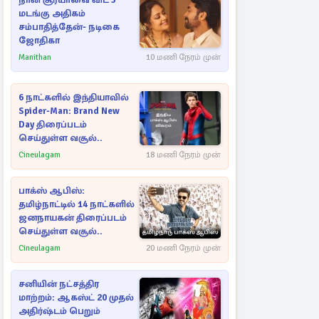
நான் சூர்யாவை விட 3
மடங்கு அதிகம்
சம்பாதித்தேன்- நடிகை
ஜோதிகா
Manithan
10 மணி நேரம் முன்
6 நாட்களில் இந்தியாவில்
Spider-Man: Brand New
Day திரைப்படம்
செய்துள்ள வசூல்..
Cineulagam
18 மணி நேரம் முன்
பாக்ஸ் ஆபிஸ்:
தமிழ்நாட்டில் 14 நாட்களில்
ஜனநாயகன் திரைப்படம்
செய்துள்ள வசூல்..
Cineulagam
20 மணி நேரம் முன்
சனியின் நட்சத்திர
மாற்றம்: ஆகஸ்ட் 20 முதல்
அதிர்ஷ்டம் பெறும்