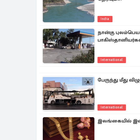
India
நான்கு புலம்பெ
பாகிஸ்தானியர்க
International
பேருந்து மீது விழ
International
இலங்கையில் இன்ற