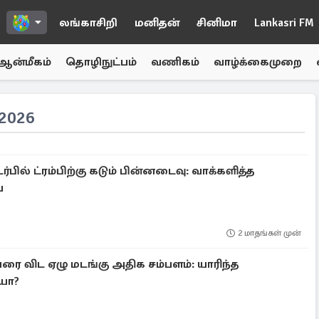
லங்காசிறி
மனிதன்
சினிமா
Lankasri FM
ஆன்மீகம்
தொழிநுட்பம்
வணிகம்
வாழ்க்கைமுறை
2026
பில் ட்ரம்பிற்கு கடும் பின்னடைவு: வாக்களித்த
ை
2 மாதங்கள் முன்
ை விட ஏழு மடங்கு அதிக சம்பளம்: யாரிந்த
ியா?