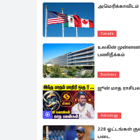
அமெரிக்காவிடம்
Canada
உலகின் முன்னணி 
பணிநீக்கம்
Business
ஜூன் மாத ராசிபலன்
Astrology
228 ஓட்டங்கள் க
படை