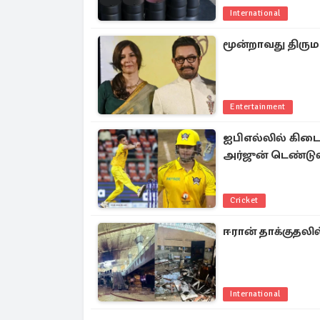
International
மூன்றாவது திரும
Entertainment
ஐபிஎல்லில் கிடைக
அர்ஜுன் டெண்டுல
Cricket
ஈரான் தாக்குதலில
International