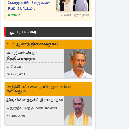
கொழும்பில்..! மருமகள்
தப்பியோட்டம்..
Tamilwin
2 மணி நேரம் முன்
துயர் பகிர்வு
15ம் ஆண்டு நினைவஞ்சலி
அமரர் வல்லிபுரம்
நித்தியானந்தன்
கரவெட்டி
06 Aug, 2011
அந்தியேட்டி அழைப்பிதழும், நன்றி
நவிலலும்
திரு சின்னத்தம்பி இராமநாதன்
நெடுந்தீவு மேற்கு, கண்டாவளை
27 Jun, 2026