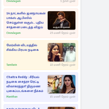
Cineulagam
1 நாள் முன்
14 நாட்களில் ஜனநாயகன்
பாக்ஸ் ஆபிஸில்
செய்துள்ள வசூல்.. புதிய
சாதனை படைத்த விஜய்
Cineulagam
23 மணி நேரம் முன்
மேர்வின் விடயத்தில்
சிக்கிய பிரபல நடிகை
Tamilwin
22 மணி நேரம் முன்
Chaitra Reddy : சீரியல்
நடிகை சைத்ரா ரெட்டி
விவாகரத்தா? திருமண
புகைப்படங்களை நீக்கம்
Manithan
15 மணி நேரம் முன்