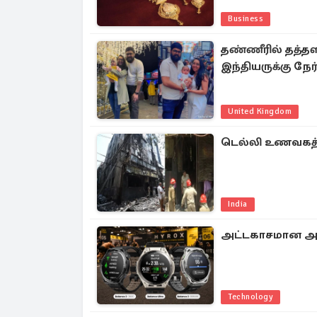
Business
தண்ணீரில் தத்தள
இந்தியருக்கு நேர்
United Kingdom
டெல்லி உணவகத்தில்
India
அட்டகாசமான அம்ச
Technology