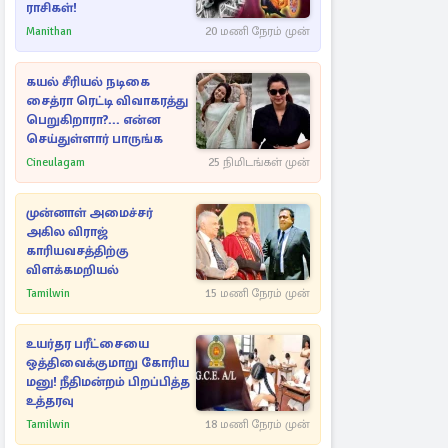
ராசிகள்!
Manithan
20 மணி நேரம் முன்
கயல் சீரியல் நடிகை
சைத்ரா ரெட்டி விவாகரத்து
பெறுகிறாரா?... என்ன
செய்துள்ளார் பாருங்க
Cineulagam
25 நிமிடங்கள் முன்
முன்னாள் அமைச்சர்
அகில விராஜ்
காரியவசத்திற்கு
விளக்கமறியல்
Tamilwin
15 மணி நேரம் முன்
உயர்தர பரீட்சையை
ஒத்திவைக்குமாறு கோரிய
மனு! நீதிமன்றம் பிறப்பித்த
உத்தரவு
Tamilwin
18 மணி நேரம் முன்