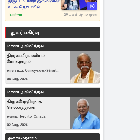
திருப்பம்: சாரா ஜஸ்மினின்
உடல் தொடர்பில்
நீதிமன்றத்தில் வெளியான
Tamilwin
20 மணி நேரம் முன்
அதிர்ச்சி தகவல்
துயர் பகிர்வு
மரண அறிவித்தல்
திரு சுப்பிரமணியம்
யோகநாதன்
கரவெட்டி, Quincy-sous-Sénart,
France
06 Aug, 2026
மரண அறிவித்தல்
திரு சுரேந்திரநாத்
செல்லத்துரை
கண்டி, Toronto, Canada
02 Aug, 2026
அகாலமரணம்