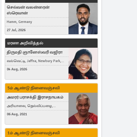
செல்வன் வலன்ரைன்
ஸ்ரெவான்
Hamm, Germany
27 Jul, 2026
மரண அறிவித்தல்
திருமதி ஞானேஸ்வரி வஜிரா
வல்வெட்டி, Jaffna, Newbury Park,
United Kingdom
04 Aug, 2026
5ம் ஆண்டு நினைவஞ்சலி
அமரர் பராசக்தி இராசநாயகம்
அரியாலை, தெல்லிப்பழை,
Montreal, Canada
06 Aug, 2021
1ம் ஆண்டு நினைவஞ்சலி