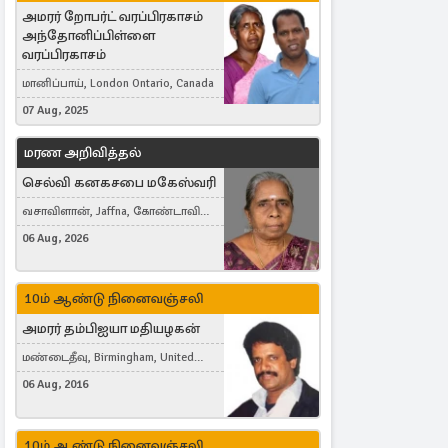
அமரர் றோபர்ட் வரப்பிரகாசம்
அந்தோனிப்பிள்ளை
வரப்பிரகாசம்
மானிப்பாய், London Ontario, Canada
07 Aug, 2025
மரண அறிவித்தல்
செல்வி கனகசபை மகேஸ்வரி
வசாவிளான், Jaffna, கோண்டாவில்
கிழக்கு
06 Aug, 2026
10ம் ஆண்டு நினைவஞ்சலி
அமரர் தம்பிஐயா மதியழகன்
மண்டைதீவு, Birmingham, United
Kingdom
06 Aug, 2016
10ம் ஆண்டு நினைவஞ்சலி