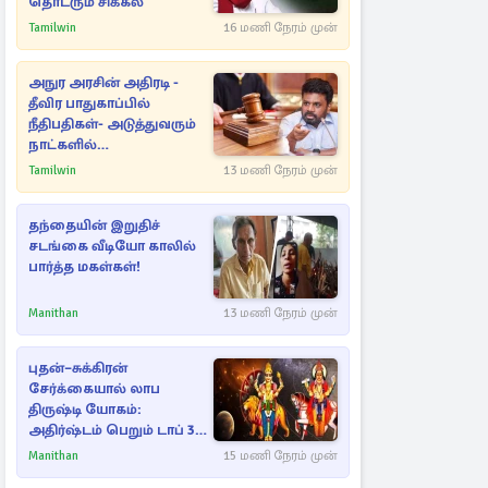
தொடரும் சிக்கல்
Tamilwin
16 மணி நேரம் முன்
அநுர அரசின் அதிரடி -
தீவிர பாதுகாப்பில்
நீதிபதிகள்- அடுத்துவரும்
நாட்களில்
அம்பலமாகவுள்ள ரகசியம்
Tamilwin
13 மணி நேரம் முன்
தந்தையின் இறுதிச்
சடங்கை வீடியோ காலில்
பார்த்த மகள்கள்!
Manithan
13 மணி நேரம் முன்
புதன்–சுக்கிரன்
சேர்க்கையால் லாப
திருஷ்டி யோகம்:
அதிர்ஷ்டம் பெறும் டாப் 3
ராசிகள்!
Manithan
15 மணி நேரம் முன்