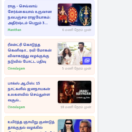
ராகு - செவ்வாய்
சேர்க்கையால் உருவான
நவபஞ்சம ராஜயோகம்:
அதிர்ஷ்டம் பெறும் 3
ராசிகள்!
Manithan
6 மணி நேரம் முன்
ரீஎன்ட்ரி கொடுத்த
கெனிஷா.. ரவி மோகன்
விவாகரத்து வழக்குக்கு
நடுவில் போட்ட பதிவு
Cineulagam
5 மணி நேரம் முன்
பாக்ஸ் ஆபிஸ்: 15
நாட்களில் ஜனநாயகன்
உலகளவில் செய்துள்ள
வசூல்..
Cineulagam
18 மணி நேரம் முன்
உயிர்த்த ஞாயிறு குண்டுத்
தாக்குதல் வழக்கில்