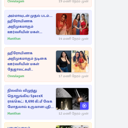
Cineulagam
19 மணி நேரம் முன்
அம்மாவுடன் முதல் படம்...
ஹீரோயினாக
அறிமுகமாகும்
ஊர்வசியின் மகள்
தேஜலட்சுமி!
Manithan
14 மணி நேரம் முன்
ஹீரோயினாக
அறிமுகமாகும் நடிகை
ஊர்வசியின் மகள்
தேஜாலட்சுமி..
Cineulagam
17 மணி நேரம் முன்
நிலவில் விழுந்து
நொறுங்கிய SpaceX
ராக்கெட்: 8,690 கி.மீ வேக
மோதலால் உருவான புதிய
பள்ளம்!
Manithan
12 மணி நேரம் முன்