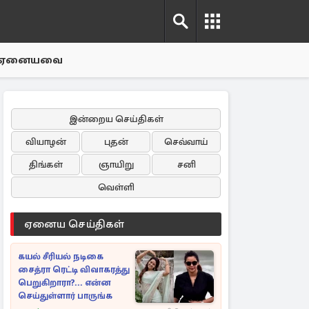
ஏனையவை
இன்றைய செய்திகள்
வியாழன்
புதன்
செவ்வாய்
திங்கள்
ஞாயிறு
சனி
வெள்ளி
ஏனைய செய்திகள்
கயல் சீரியல் நடிகை
சைத்ரா ரெட்டி விவாகரத்து
பெறுகிறாரா?... என்ன
செய்துள்ளார் பாருங்க