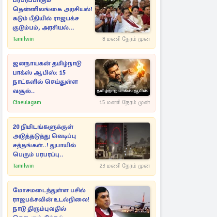
பரபரப்பாகும்
தென்னிலங்கை அரசியல்!
கடும் பீதியில் ராஜபக்ச
குடும்பம், அரசியல்
நட்புகள்
Tamilwin
8 மணி நேரம் முன்
ஜனநாயகன் தமிழ்நாடு
பாக்ஸ் ஆபிஸ்: 15
நாட்களில் செய்துள்ள
வசூல்..
Cineulagam
15 மணி நேரம் முன்
20 நிமிடங்களுக்குள்
அடுத்தடுத்து வெடிப்பு
சத்தங்கள்..! துபாயில்
பெரும் பரபரப்பு..
Tamilwin
23 மணி நேரம் முன்
மோசமடைந்துள்ள பசில்
ராஜபக்சவின் உடல்நிலை!
நாடு திரும்புவதில்