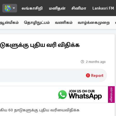
லங்காசிறி
மனிதன்
சினிமா
Lankasri FM
ஆன்மீகம்
தொழிநுட்பம்
வணிகம்
வாழ்க்கைமுறை
டுகளுக்கு புதிய வரி விதிக்க
2 months ago
Report
விளம்பரம்
கிய 60 நாடுகளுக்கு புதிய வரியைவிதிக்க