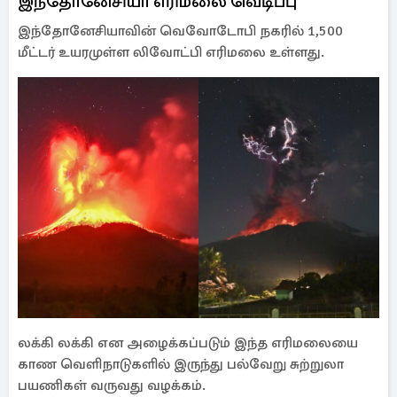
இந்தோனேசியா எரிமலை வெடிப்பு
இந்தோனேசியாவின் வெவோடோபி நகரில் 1,500
மீட்டர் உயரமுள்ள லிவோட்பி எரிமலை உள்ளது.
லக்கி லக்கி என அழைக்கப்படும் இந்த எரிமலையை
காண வெளிநாடுகளில் இருந்து பல்வேறு சுற்றுலா
பயணிகள் வருவது வழக்கம்.