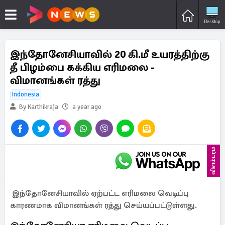
Desktop
இந்தோனேசியாவில் 20 கி.மீ உயரத்திற்கு
தீ பிழம்பை கக்கிய எரிமலை -
விமானங்கள் ரத்து
Indonesia
By Karthikraja
a year ago
விளம்பரம்
இந்தோனேசியாவில் ஏற்பட்ட எரிமலை வெடிப்பு
காரணமாக விமானங்கள் ரத்து செய்யப்பட்டுள்ளது.