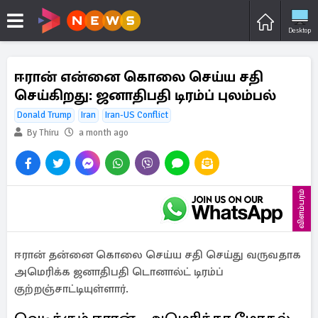
Desktop
ஈரான் என்னை கொலை செய்ய சதி
செய்கிறது: ஜனாதிபதி டிரம்ப் புலம்பல்
Donald Trump
Iran
Iran-US Conflict
By Thiru
a month ago
விளம்பரம்
ஈரான் தன்னை கொலை செய்ய சதி செய்து வருவதாக
அமெரிக்க ஜனாதிபதி டொனால்ட் டிரம்ப்
குற்றஞ்சாட்டியுள்ளார்.