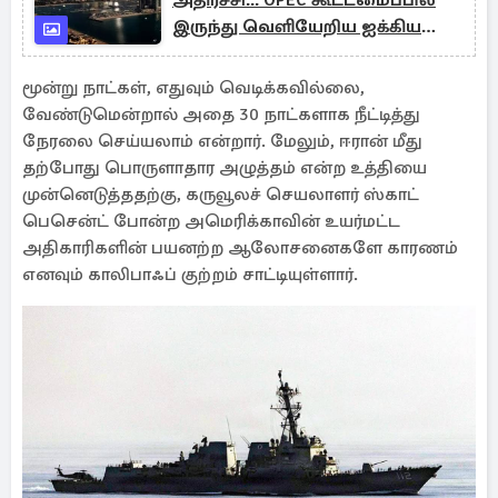
அதிர்ச்சி... OPEC கூட்டமைப்பில்
இருந்து வெளியேறிய ஐக்கிய
அரபு அமீரகம்
மூன்று நாட்கள், எதுவும் வெடிக்கவில்லை,
வேண்டுமென்றால் அதை 30 நாட்களாக நீட்டித்து
நேரலை செய்யலாம் என்றார். மேலும், ஈரான் மீது
தற்போது பொருளாதார அழுத்தம் என்ற உத்தியை
முன்னெடுத்ததற்கு, கருவூலச் செயலாளர் ஸ்காட்
பெசென்ட் போன்ற அமெரிக்காவின் உயர்மட்ட
அதிகாரிகளின் பயனற்ற ஆலோசனைகளே காரணம்
எனவும் காலிபாஃப் குற்றம் சாட்டியுள்ளார்.