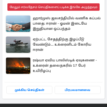
மேலும் சர்வதேசம் செய்திகளைப் படிக்க இங்கே அழுத்தவும்
ஹார்முஸ் ஜலசந்தியில் வணிக கப்பல்
பாதை: ஈரான் - ஓமன் இடையே
இறுதியான ஒப்பந்தம்
ஏற்பட்ட சேதத்திற்கு இழப்பீடு
வேண்டும்... உக்ரைனிடம் கோரிய
ஈரான்
ரஷ்யா ஏவிய பாலிஸ்டிக் ஏவுகணை -
உக்ரைன் தலைநகரில் 17 பேர்
உயிரிழப்பு
முக்கிய செய்திகள்
பிரபலமானவை