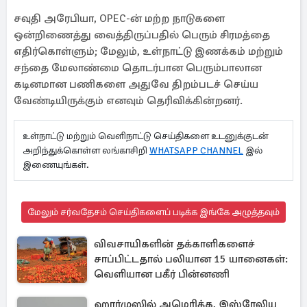
சவுதி அரேபியா, OPEC-ன் மற்ற நாடுகளை
ஒன்றிணைத்து வைத்திருப்பதில் பெரும் சிரமத்தை
எதிர்கொள்ளும்; மேலும், உள்நாட்டு இணக்கம் மற்றும்
சந்தை மேலாண்மை தொடர்பான பெரும்பாலான
கடினமான பணிகளை அதுவே திறம்படச் செய்ய
வேண்டியிருக்கும் எனவும் தெரிவிக்கின்றனர்.
உள்நாட்டு மற்றும் வெளிநாட்டு செய்திகளை உடனுக்குடன்
அறிந்துக்கொள்ள லங்காசிறி
WHATSAPP CHANNEL
இல்
இணையுங்கள்.
மேலும் சர்வதேசம் செய்திகளைப் படிக்க இங்கே அழுத்தவும்
விவசாயிகளின் தக்காளிகளைச்
சாப்பிட்டதால் பலியான 15 யானைகள்:
வெளியான பகீர் பின்னணி
ஹார்முஸில் அமெரிக்க, இஸ்ரேலிய