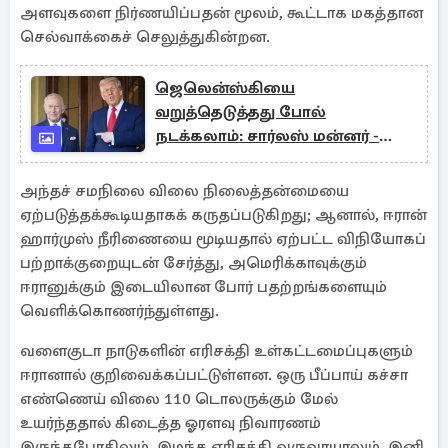
அளவுகளை நிர்ணயிப்பதன் மூலம், கூட்டாக மகத்தான
செல்வாக்கைச் செலுத்துகின்றன.
ஜெலென்ஸ்கியை
வறுத்தெடுத்தது போல்
நடக்கலாம்: சார்லஸ் மன்னர் -
ட்ரம்ப் சந்திப்பில் எழுந்த அச்சம்
அந்தச் சமநிலை விலை நிலைத்தன்மையை
ஏற்படுத்தக்கூடியதாகக் கருதப்படுகிறது; ஆனால், ஈரான்
ஹார்முஸ் நீரிணையை மூடியதால் ஏற்பட்ட விநியோகப்
பற்றாக்குறையுடன் சேர்த்து, அமெரிக்காவுக்கும்
ஈரானுக்கும் இடையிலான போர் பதற்றங்களையும்
வெளிக்கொணர்ந்துள்ளது.
வளைகுடா நாடுகளின் எரிசக்தி உள்கட்டமைப்புகளும்
ஈரானால் குறிவைக்கப்பட்டுள்ளன. ஒரு பீப்பாய் கச்சா
எண்ணெய் விலை 110 டொலருக்கும் மேல்
உயர்ந்ததால் கிடைத்த ஓரளவு நிவாரணம்
இருந்தபோதிலும், இழந்த எரிசக்தி வருவாயாலும், இனி