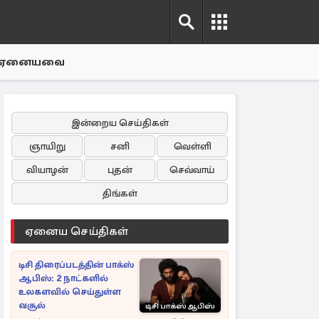
ஏனையவை
இன்றைய செய்திகள்
ஞாயிறு
சனி
வெள்ளி
வியாழன்
புதன்
செவ்வாய்
திங்கள்
ஏனைய செய்திகள்
டிசி திரைப்படத்தின் பாக்ஸ்
ஆபிஸ்: 2 நாட்களில்
உலகளவில் செய்துள்ள
வசூல்