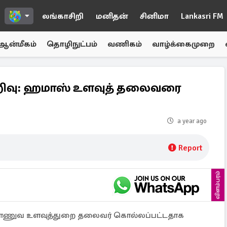
லங்காசிறி
மனிதன்
சினிமா
Lankasri FM
ஆன்மீகம்
தொழிநுட்பம்
வணிகம்
வாழ்க்கைமுறை
 முறிவு: ஹமாஸ் உளவுத் தலைவரை
a year ago
Report
விளம்பரம்
இராணுவ உளவுத்துறை தலைவர் கொல்லப்பட்டதாக