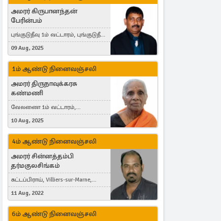
அமரர் கிருபானந்தன்
பேரின்பம்
புங்குடுதீவு 1ம் வட்டாரம், புங்குடுதீவு,
India, Lausanne, Switzerland
09 Aug, 2025
1ம் ஆண்டு நினைவஞ்சலி
அமரர் திருநாவுக்கரசு
கண்மணி
வேலணை 1ம் வட்டாரம்,
மண்கும்பான் மேற்கு, Liestal,
10 Aug, 2025
Switzerland
4ம் ஆண்டு நினைவஞ்சலி
அமரர் சின்னத்தம்பி
தர்மகுலசிங்கம்
கட்டப்பிராய், Villiers-sur-Marne,
France
11 Aug, 2022
6ம் ஆண்டு நினைவஞ்சலி