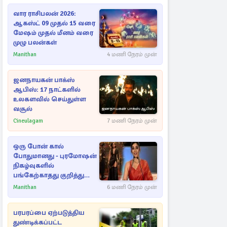
வார ராசிபலன் 2026:
ஆகஸ்ட் 09 முதல் 15 வரை
மேஷம் முதல் மீனம் வரை
முழு பலன்கள்
Manithan
4 மணி நேரம் முன்
ஜனநாயகன் பாக்ஸ்
ஆபிஸ்: 17 நாட்களில்
உலகளவில் செய்துள்ள
வசூல்
Cineulagam
7 மணி நேரம் முன்
ஒரு போன் கால்
போதுமானது - புரமோஷன்
நிகழ்வுகளில்
பங்கேற்காதது குறித்து
நயன்தாரா ஓபன் டாக்!
Manithan
6 மணி நேரம் முன்
பரபரப்பை ஏற்படுத்திய
துண்டிக்கப்பட்ட