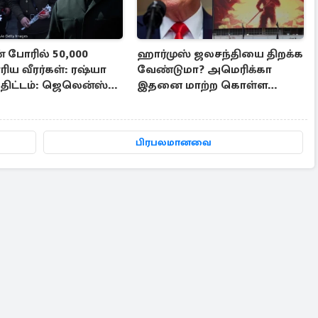
் போரில் 50,000
ஹார்முஸ் ஜலசந்தியை திறக்க
ய வீரர்கள்: ரஷ்யா
வேண்டுமா? அமெரிக்கா
 திட்டம்: ஜெலென்ஸ்கி
இதனை மாற்ற கொள்ள
்கை
வேண்டும்: ஈரான் திட்டவட்டம்
பிரபலமானவை