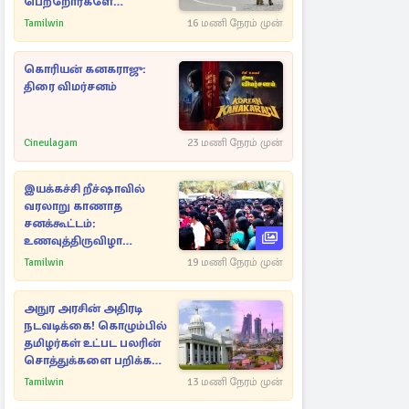
பெற்றோர்களே
எச்சரிக்கை
Tamilwin
16 மணி நேரம் முன்
கொரியன் கனகராஜு:
திரை விமர்சனம்
Cineulagam
23 மணி நேரம் முன்
இயக்கச்சி றீச்ஷாவில்
வரலாறு காணாத
சனக்கூட்டம்:
உணவுத்திருவிழா
இடைநிறுத்தம்
Tamilwin
19 மணி நேரம் முன்
அநுர அரசின் அதிரடி
நடவடிக்கை! கொழும்பில்
தமிழர்கள் உட்பட பலரின்
சொத்துக்களை பறிக்க
நடவடிக்கை
Tamilwin
13 மணி நேரம் முன்