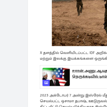
X தளத்தில் வெளியிடப்பட்ட IDF அறி
மற்றும் இலக்கு இயக்கங்களை ஒருங்கி
ஈரான் அணு ஆயுத வி
நெருக்கடியில் டிரம்
2023 அக்டோபர் 7 அன்று இஸ்ரேல் ம
செயல்பட்ட ஒசாமா தபாஷ், ஊடுருவல்
திட்டமிட்டு செயல்படுத்தியதாக இஸ்ரேல