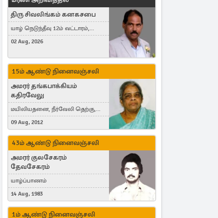
திரு சிவலிங்கம் கனகசபை
யாழ் நெடுந்தீவு 12ம் வட்டாரம்,
Jaffna, நயினாதீவு, London, United
02 Aug, 2026
Kingdom
15ம் ஆண்டு நினைவஞ்சலி
அமரர் தங்கபாக்கியம்
கதிரவேலு
மயிலியதனை, நீர்வேலி தெற்கு,
Herning, Denmark
09 Aug, 2012
43ம் ஆண்டு நினைவஞ்சலி
அமரர் குலசேகரம்
தேவசேகரம்
யாழ்ப்பாணம்
14 Aug, 1983
1ம் ஆண்டு நினைவஞ்சலி