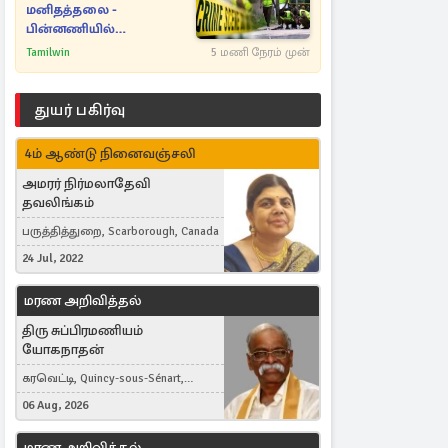
மனிதத்தலை -
பின்னணியில்
மறைந்துள்ள மர்மம்
Tamilwin
5 மணி நேரம் முன்
துயர் பகிர்வு
4ம் ஆண்டு நினைவஞ்சலி
அமரர் நிர்மலாதேவி
தவலிங்கம்
பருத்தித்துறை, Scarborough, Canada
24 Jul, 2022
மரண அறிவித்தல்
திரு சுப்பிரமணியம்
யோகநாதன்
கரவெட்டி, Quincy-sous-Sénart,
France
06 Aug, 2026
மரண அறிவித்தல்