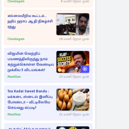
Cineulagam
8 மணி நேரம் முன்
எல்லைமீறிய கூட்டம்..
ஹிப் ஹாப் ஆதி நிகழ்ச்சி
ரத்து
Cineulagam
18 மணி நேரம் முன்
விஜயின் வெற்றிப்
பயணத்திலிருந்து நாம்
கற்றுக்கொள்ள வேண்டிய
முக்கிய 3 விடயங்கள்!
Manithan
23 மணி நேரம் முன்
Tea Kadai Sweet Bonda :
டீக்கடை ஸ்டைல் இனிப்பு
போண்டா – வீட்டிலேயே
செய்வது எப்படி?
Manithan
21 மணி நேரம் முன்