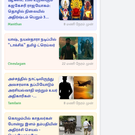
ஆகஸ்ட் 11ல் உருவாகும்
கஜகேசரி ராஜயோகம்:
தொழில் நிலையில்
அதிர்ஷ்டம் பெறும் 3
ராசிகள்!
Manithan
8 மணி நேரம் முன்
யாஷ், நயன்தாரா நடிப்பில்
"டாக்சிக்" தமிழ் ட்ரெய்லர்
Cineulagam
22 மணி நேரம் முன்
அச்சத்தில் நாட்டிலிருந்து
அவசரமாக தப்பியோடும்
அரசியல்வாதி மற்றும் உயர்
அதிகாரிகள் -
ஆதாரங்களுடன்
Tamilwin
8 மணி நேரம் முன்
நெருங்கும்
புலனாய்வாளர்கள்
கொழும்பில் காதலர்கள்
போன்று இளம் தம்பதியின்
அதிர்ச்சி செயல் -