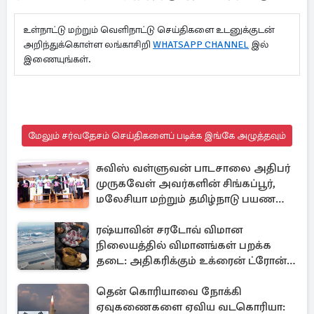
உள்நாட்டு மற்றும் வெளிநாட்டு செய்திகளை உடனுக்குடன்
அறிந்துக்கொள்ள லங்காசிறி
WHATSAPP CHANNEL
இல்
இணையுங்கள்.
மேலும் சர்வதேசம் செய்திகளைப் படிக்க இங்கே அழுத்தவும்
சுவிஸ் வள்ளுவன் பாடசாலை அதிபர்
முருகவேள் அவர்களின் சிங்கப்பூர்,
மலேசியா மற்றும் தமிழ்நாடு பயண
அனுபவ தொகுப்பு
ரஷ்யாவின் சரடோவ் விமான
நிலையத்தில் விமானங்கள் பறக்க
தடை: அதிகரிக்கும் உக்ரைன் ட்ரோன்
தாக்குதல்
தென் கொரியாவை நோக்கி
ஏவுகணைகளை ஏவிய வடகொரியா: