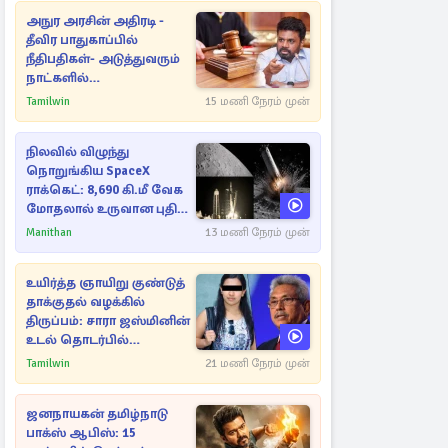
அநுர அரசின் அதிரடி -
தீவிர பாதுகாப்பில்
நீதிபதிகள்- அடுத்துவரும்
நாட்களில்
அம்பலமாகவுள்ள ரகசியம்
Tamilwin
15 மணி நேரம் முன்
நிலவில் விழுந்து
நொறுங்கிய SpaceX
ராக்கெட்: 8,690 கி.மீ வேக
மோதலால் உருவான புதிய
பள்ளம்!
Manithan
13 மணி நேரம் முன்
உயிர்த்த ஞாயிறு குண்டுத்
தாக்குதல் வழக்கில்
திருப்பம்: சாரா ஜஸ்மினின்
உடல் தொடர்பில்
நீதிமன்றத்தில் வெளியான
Tamilwin
21 மணி நேரம் முன்
அதிர்ச்சி தகவல்
ஜனநாயகன் தமிழ்நாடு
பாக்ஸ் ஆபிஸ்: 15