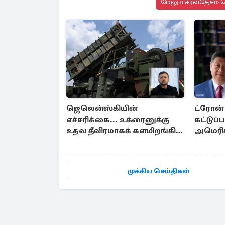
மேலும் சர்வதேசம் ச
ஜெலென்ஸ்கியின்
ட்ரோன் 
எச்சரிக்கை... உக்ரைனுக்கு
கட்டுப்
உதவ தீவிரமாகக் களமிறங்கிய
அமெரிக்
நேட்டோ
தடைகளை
முக்கிய செய்திகள்