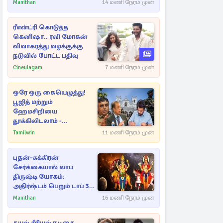
Manithan
14 மணி நேரம் முன்
ரீஎன்ட்ரி கொடுத்த
கெனிஷா.. ரவி மோகன்
விவாகரத்து வழக்குக்கு
நடுவில் போட்ட பதிவு
Cineulagam
7 மணி நேரம் முன்
ஒரே ஒரு கையெழுத்து!
பூஜித் மற்றும்
ஹேமசிறியை
தூக்கிலிடலாம் -
அநுரவுக்குச் சென்ற
Tamilwin
11 மணி நேரம் முன்
அறிவுரை..
புதன்–சுக்கிரன்
சேர்க்கையால் லாப
திருஷ்டி யோகம்:
அதிர்ஷ்டம் பெறும் டாப் 3
ராசிகள்!
Manithan
16 மணி நேரம் முன்