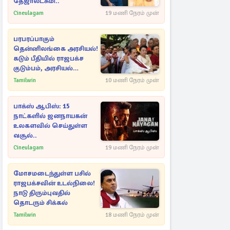
தேஜாலட்சுமி..
Cineulagam
19 மணி நேரம் முன்
பரபரப்பாகும்
தென்னிலங்கை அரசியல்!
கடும் பீதியில் ராஜபக்ச
குடும்பம், அரசியல்
நட்புகள்
Tamilwin
10 மணி நேரம் முன்
பாக்ஸ் ஆபிஸ்: 15
நாட்களில் ஜனநாயகன்
உலகளவில் செய்துள்ள
வசூல்..
Cineulagam
19 மணி நேரம் முன்
மோசமடைந்துள்ள பசில்
ராஜபக்சவின் உடல்நிலை!
நாடு திரும்புவதில்
தொடரும் சிக்கல்
Tamilwin
18 மணி நேரம் முன்