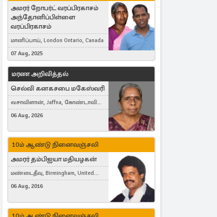
அமரர் றோபர்ட் வரப்பிரகாசம்
அந்தோனிப்பிள்ளை
வரப்பிரகாசம்
மானிப்பாய், London Ontario, Canada
07 Aug, 2025
மரண அறிவித்தல்
செல்வி கனகசபை மகேஸ்வரி
வசாவிளான், Jaffna, கோண்டாவில்
கிழக்கு
06 Aug, 2026
10ம் ஆண்டு நினைவஞ்சலி
அமரர் தம்பிஐயா மதியழகன்
மண்டைதீவு, Birmingham, United
Kingdom
06 Aug, 2016
10ம் ஆண்டு நினைவஞ்சலி