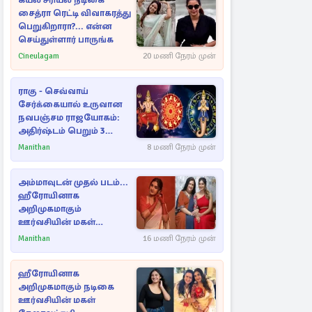
கயல் சீரியல் நடிகை
சைத்ரா ரெட்டி விவாகரத்து
பெறுகிறாரா?... என்ன
செய்துள்ளார் பாருங்க
Cineulagam
20 மணி நேரம் முன்
ராகு - செவ்வாய்
சேர்க்கையால் உருவான
நவபஞ்சம ராஜயோகம்:
அதிர்ஷ்டம் பெறும் 3
ராசிகள்!
Manithan
8 மணி நேரம் முன்
அம்மாவுடன் முதல் படம்...
ஹீரோயினாக
அறிமுகமாகும்
ஊர்வசியின் மகள்
தேஜலட்சுமி!
Manithan
16 மணி நேரம் முன்
ஹீரோயினாக
அறிமுகமாகும் நடிகை
ஊர்வசியின் மகள்