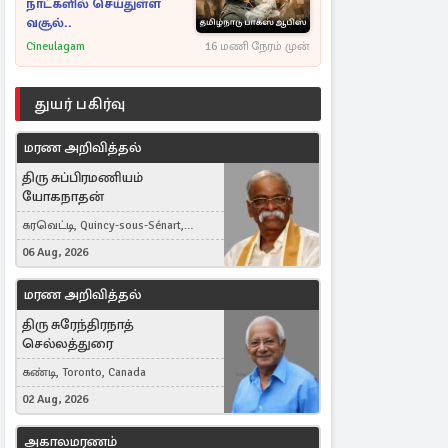
நாட்களில் செய்துள்ள
வசூல்..
Cineulagam
16 மணி நேரம் முன்
துயர் பகிர்வு
மரண அறிவித்தல்
திரு சுப்பிரமணியம்
யோகநாதன்
கரவெட்டி, Quincy-sous-Sénart,
France
06 Aug, 2026
மரண அறிவித்தல்
திரு சுரேந்திரநாத்
செல்லத்துரை
கண்டி, Toronto, Canada
02 Aug, 2026
அகாலமரணம்