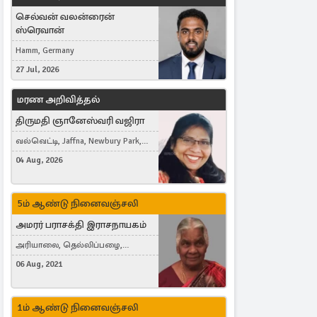
செல்வன் வலன்ரைன்
ஸ்ரெவான்
Hamm, Germany
27 Jul, 2026
மரண அறிவித்தல்
திருமதி ஞானேஸ்வரி வஜிரா
வல்வெட்டி, Jaffna, Newbury Park,
United Kingdom
04 Aug, 2026
5ம் ஆண்டு நினைவஞ்சலி
அமரர் பராசக்தி இராசநாயகம்
அரியாலை, தெல்லிப்பழை,
Montreal, Canada
06 Aug, 2021
1ம் ஆண்டு நினைவஞ்சலி