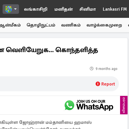
லங்காசிறி
மனிதன்
சினிமா
Lankasri FM
ஆன்மீகம்
தொழிநுட்பம்
வணிகம்
வாழ்க்கைமுறை
னே வெளியேறுக... கொந்தளித்த
9 months ago
Report
விளம்பரம்
ிவாகியுள்ள ஜோஹ்ரான் மம்தானியை ஹமாஸ்