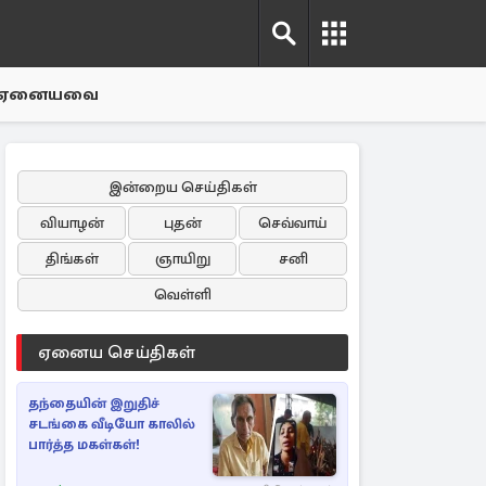
ஏனையவை
இன்றைய செய்திகள்
வியாழன்
புதன்
செவ்வாய்
திங்கள்
ஞாயிறு
சனி
வெள்ளி
ஏனைய செய்திகள்
தந்தையின் இறுதிச்
சடங்கை வீடியோ காலில்
பார்த்த மகள்கள்!