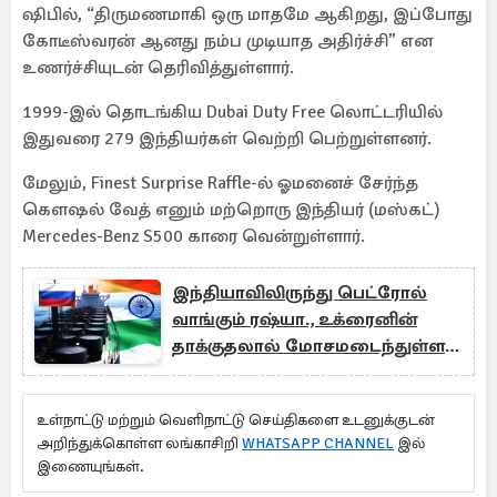
ஷிபில், “திருமணமாகி ஒரு மாதமே ஆகிறது, இப்போது
கோடீஸ்வரன் ஆனது நம்ப முடியாத அதிர்ச்சி” என
உணர்ச்சியுடன் தெரிவித்துள்ளார்.
1999-இல் தொடங்கிய Dubai Duty Free லொட்டரியில்
இதுவரை 279 இந்தியர்கள் வெற்றி பெற்றுள்ளனர்.
மேலும், Finest Surprise Raffle-ல் ஓமனைச் சேர்ந்த
கௌஷல் வேத் எனும் மற்றொரு இந்தியர் (மஸ்கட்)
Mercedes-Benz S500 காரை வென்றுள்ளார்.
இந்தியாவிலிருந்து பெட்ரோல்
வாங்கும் ரஷ்யா., உக்ரைனின்
தாக்குதலால் மோசமடைந்துள்ள
நிலைமை
உள்நாட்டு மற்றும் வெளிநாட்டு செய்திகளை உடனுக்குடன்
அறிந்துக்கொள்ள லங்காசிறி
WHATSAPP CHANNEL
இல்
இணையுங்கள்.