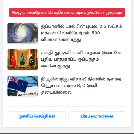
மேலும் சர்வதேசம் செய்திகளைப் படிக்க இங்கே அழுத்தவும்
ஜப்பானில் டால்பின் புயல்: 2.6 லட்சம்
மக்கள் வெளியேற்றம், 500
விமானங்கள் ரத்து
சவுதி-துருக்கி-பாகிஸ்தான் இடையே
புதிய பாதுகாப்பு ஒப்பந்தம்
கையெழுத்து
நியூசிலாந்து விசா விதிகளில் தளர்வு -
ஹெபடைட்டிஸ் B, C இனி
தடையில்லை
முக்கிய செய்திகள்
பிரபலமானவை